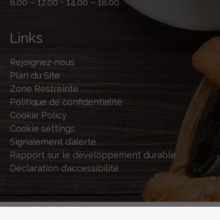
8.00 – 12.00 • 14.00 – 18.00
Links
Rejoignez-nous
Plan du Site
Zone Restreinte
Politique de confidentialité
Cookie Policy
Cookie settings
Signalement d’alerte
Rapport sur le développement durable
Déclaration d’accessibilité
© 2026 STERILGARDA - POWERED BY
SHOCK-WAVE.IT