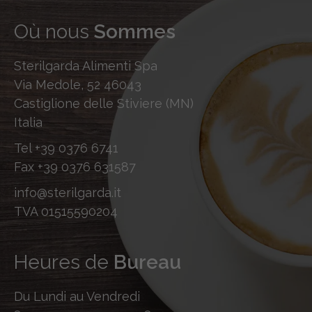
Où nous
Sommes
Sterilgarda Alimenti Spa
Via Medole, 52 46043
Castiglione delle Stiviere (MN)
Italia
Tel
+39 0376 6741
Fax
+39 0376 631587
info@sterilgarda.it
TVA 01515590204
Heures de
Bureau
Du Lundi au Vendredi