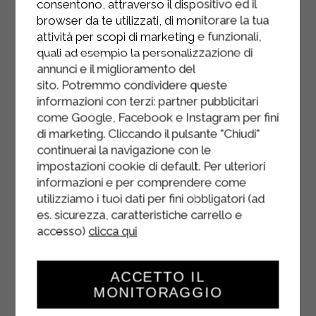
consentono, attraverso il dispositivo ed il
béchamel Sterilgarda au mélange et
browser da te utilizzati, di monitorare la tua
mélangez bien pour obtenir une
attività per scopi di marketing e funzionali,
garniture crémeuse.
quali ad esempio la personalizzazione di
annunci e il miglioramento del
Garnissez chaque crêpe du mélange
sito. Potremmo condividere queste
de radicchio et de speck, ajoutez le
informazioni con terzi: partner pubblicitari
fromage fondu et roulez-les.
come Google, Facebook e Instagram per fini
Disposez-les dans un plat à gratin
di marketing. Cliccando il pulsante "Chiudi"
beurré.
continuerai la navigazione con le
impostazioni cookie di default. Per ulteriori
Versez le reste de la sauce
informazioni e per comprendere come
béchamel Sterilgarda sur les crêpes,
utilizziamo i tuoi dati per fini obbligatori (ad
saupoudrez de parmesan et
es. sicurezza, caratteristiche carrello e
assaisonnez d'une pincée de noix de
accesso)
clicca qui
muscade.
ACCETTO IL
Cuire au four à 180°C pendant
MONITORAGGIO
environ 20 minutes, jusqu'à ce que la
surface soit dorée.