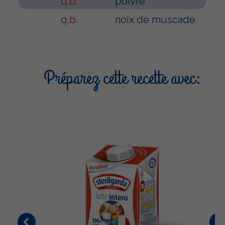
q.b.
poivre
q.b.
noix de muscade
Préparez cette recette avec: