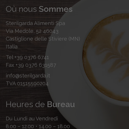
Où nous
Sommes
Sterilgarda Alimenti Spa
Via Medole, 52 46043
Castiglione delle Stiviere (MN)
Italia
Tel
+39 0376 6741
Fax
+39 0376 631587
info@sterilgarda.it
TVA 01515590204
Heures de
Bureau
Du Lundi au Vendredi
8.00 – 12.00 • 14.00 – 18.00