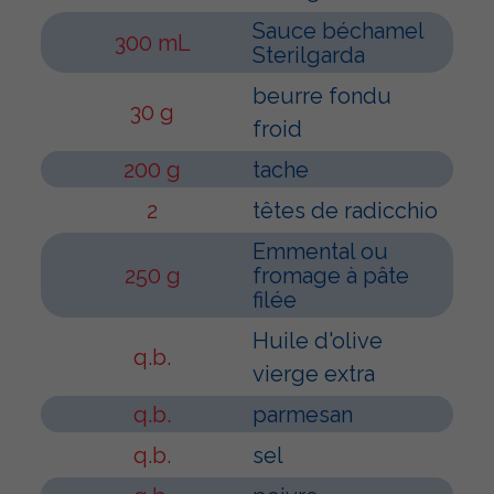
Sauce béchamel
300 mL
Sterilgarda
beurre fondu
30 g
froid
200 g
tache
2
têtes de radicchio
Emmental ou
250 g
fromage à pâte
filée
Huile d'olive
q.b.
vierge extra
q.b.
parmesan
q.b.
sel