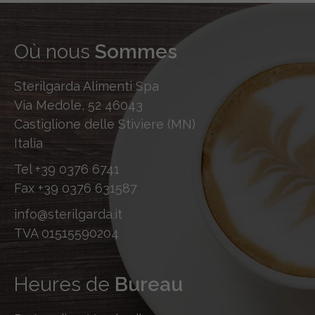
Où nous
Sommes
Sterilgarda Alimenti Spa
Via Medole, 52 46043
Castiglione delle Stiviere (MN)
Italia
Tel
+39 0376 6741
Fax
+39 0376 631587
info@sterilgarda.it
TVA 01515590204
Heures de
Bureau