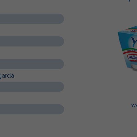
garda
Y