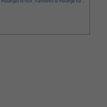
. Mélangez le tout. Transférez le mélange sur ...
lgarda Alimenti
Sterilgarda Alimenti