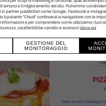
tività per scopi di marketing e funzionali, quali ad esempio 
di annunci e il miglioramento del sito. Potremmo condivide
ttes et le yaourt blanc allégé Sterilgarda sur le
rzi: partner pubblicitari come Google, Facebook e Instagram
o il pulsante "Chiudi" continuerai la navigazione con le impo
e crevette et de quelques feuilles de thym.
ri informazioni e per comprendere come utilizziamo i tuoi dat
 sicurezza, caratteristiche carrello e accesso)
clicca qui
GESTIONE DEL
ACC
MONITORAGGIO
MONI
PIZ
Dans un bol, mélangez la f