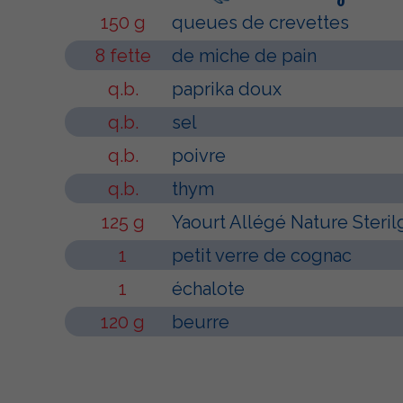
150 g
queues de crevettes
8 fette
de miche de pain
q.b.
paprika doux
q.b.
sel
q.b.
poivre
q.b.
thym
125 g
Yaourt Allégé Nature Steril
1
petit verre de cognac
1
échalote
120 g
beurre