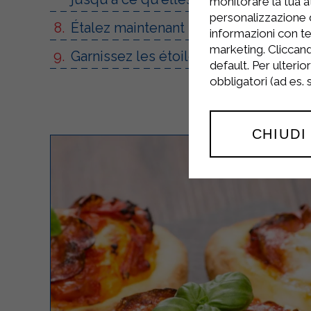
monitorare la tua at
personalizzazione 
Étalez maintenant le mélange de creve
informazioni con te
marketing. Cliccand
Garnissez les étoiles de canapé d'un
default. Per ulterio
obbligatori (ad es.
CHIUDI