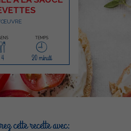
EVETTES
D'ŒUVRE
ENS
TEMPS
4
20 minuti
ez cette recette avec: