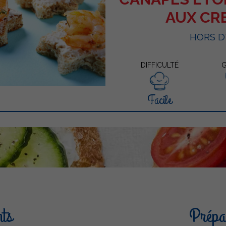
AUX CR
HORS 
DIFFICULTÉ
G
Facile
nts
Prépar