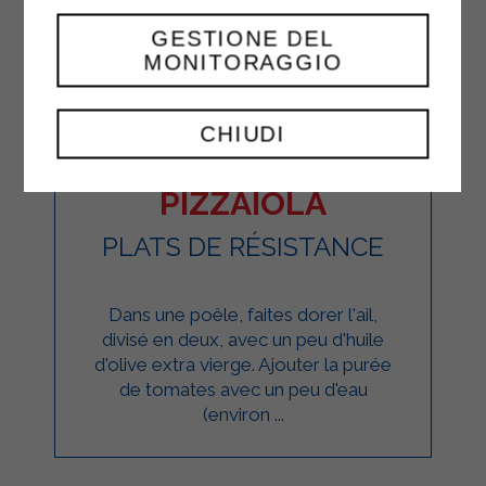
GESTIONE DEL
MONITORAGGIO
CHIUDI
BŒUF À LA
PIZZAIOLA
PLATS DE RÉSISTANCE
Dans une poêle, faites dorer l'ail,
divisé en deux, avec un peu d'huile
d'olive extra vierge. Ajouter la purée
de tomates avec un peu d'eau
(environ ...