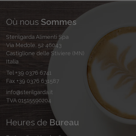
Où nous
Sommes
Sterilgarda Alimenti Spa
Via Medole, 52 46043
Castiglione delle Stiviere (MN)
Italia
Tel
+39 0376 6741
Fax
+39 0376 631587
info@sterilgarda.it
TVA 01515590204
Heures de
Bureau