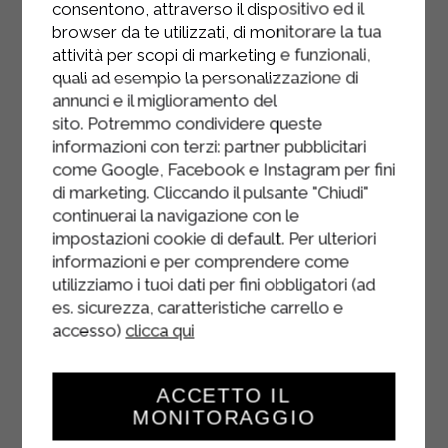
consentono, attraverso il dispositivo ed il
vif en remuant (sauf si vous utilisez
browser da te utilizzati, di monitorare la tua
une poêle antiadhésive).
attività per scopi di marketing e funzionali,
quali ad esempio la personalizzazione di
annunci e il miglioramento del
sito. Potremmo condividere queste
informazioni con terzi: partner pubblicitari
come Google, Facebook e Instagram per fini
di marketing. Cliccando il pulsante "Chiudi"
continuerai la navigazione con le
impostazioni cookie di default. Per ulteriori
informazioni e per comprendere come
utilizziamo i tuoi dati per fini obbligatori (ad
es. sicurezza, caratteristiche carrello e
accesso)
clicca qui
ACCETTO IL
MONITORAGGIO