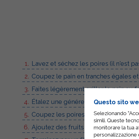
Lavez et séchez les poires (il n'est pa
Coupez le pain en tranches égales et
Faites légèrement griller le pain au fo
Étalez une généreuse quantité de ric
Questo sito web
Selezionando "Accet
Coupez les poires en fines tranches 
simili. Queste tecno
Ajoutez des fruits secs hachés pour 
monitorare la tua at
personalizzazione 