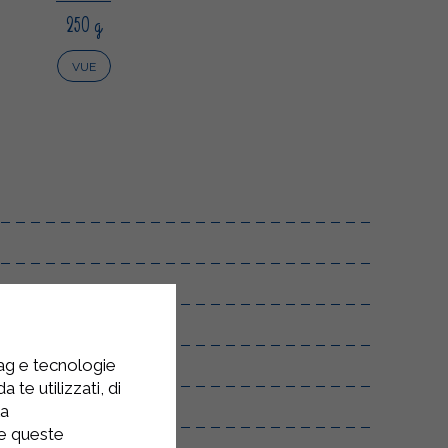
250 g
VUE
tag e tecnologie
 te utilizzati, di
la
re queste