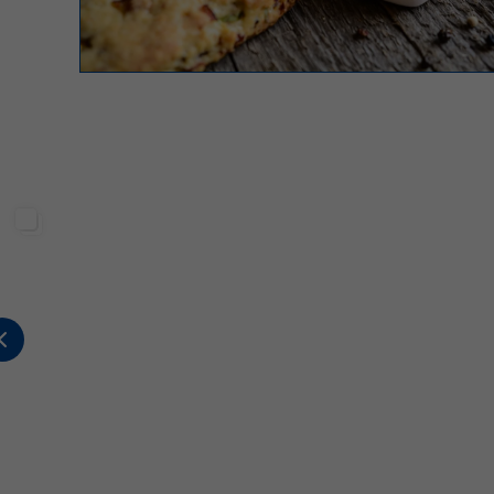
Sterilgarda Alimenti
Sterilgarda Alimenti
359
8
1
805
66
6