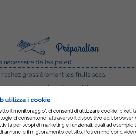
Préparation
s nécessaire de les peler).
 hachez grossièrement les fruits secs.
ur jusqu'à ce qu'il soit croustillant.
otta Sterilgarda sur chaque tranche.
 utilizza i cookie
to il monitoraggio", ci consenti di utilizzare cookie, pixel, 
et disposez-en quelques-unes sur la ricotta.
logie ci consentono, attraverso il dispositivo ed il browser da
plus de croquant.
tività per scopi di marketing e funzionali, quali ad esempio 
di annunci e il miglioramento del sito. Potremmo condivide