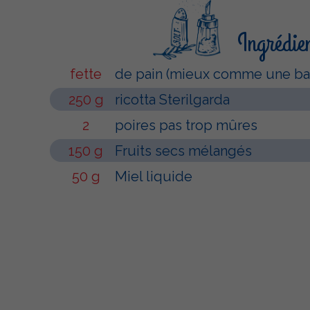
Ingrédie
fette
de pain (mieux comme une ba
250 g
ricotta Sterilgarda
2
poires pas trop mûres
150 g
Fruits secs mélangés
50 g
Miel liquide