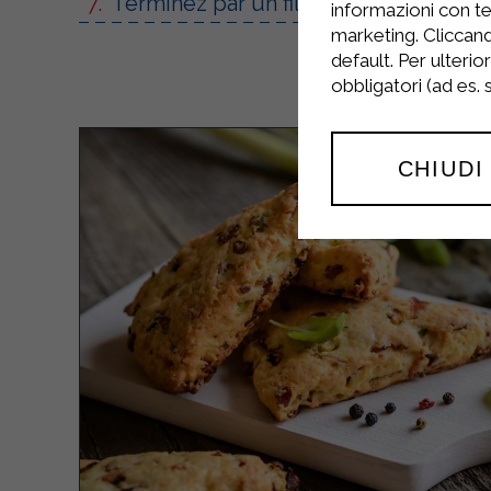
Terminez par un filet de miel, en le 
informazioni con te
marketing. Cliccand
default. Per ulterio
obbligatori (ad es.
CHIUDI