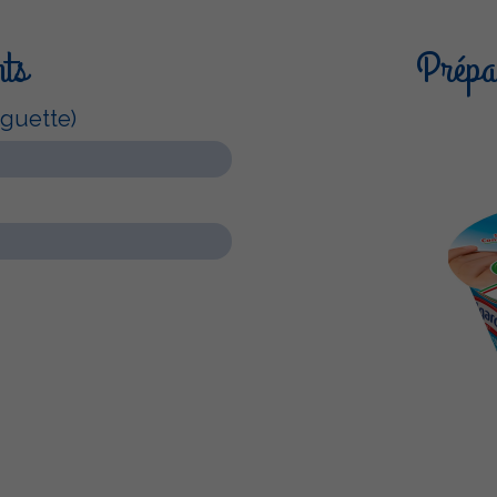
nts
Prépar
guette)