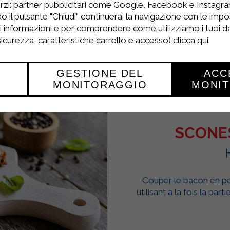
répartissant uniformément.
rzi: partner pubblicitari come Google, Facebook e Instagram
o il pulsante "Chiudi" continuerai la navigazione con le impo
ri informazioni e per comprendere come utilizziamo i tuoi dat
 sicurezza, caratteristiche carrello e accesso)
clicca qui
GESTIONE DEL
ACC
MONITORAGGIO
MONI
SCONE
Couper le bacon en pe
utilisant à la fois la par