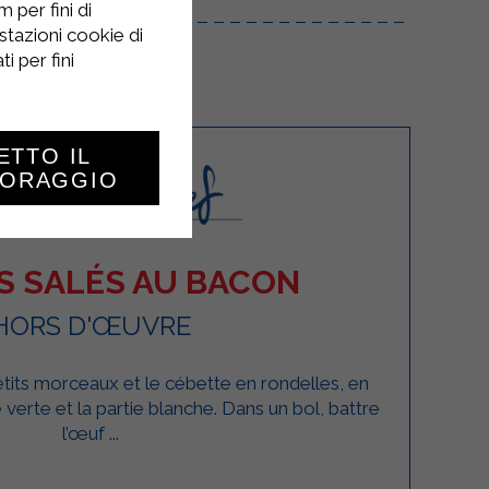
 per fini di
stazioni cookie di
i per fini
ETTO IL
TORAGGIO
S SALÉS AU BACON
HORS D'ŒUVRE
tits morceaux et le cébette en rondelles, en
tie verte et la partie blanche. Dans un bol, battre
l’œuf ...