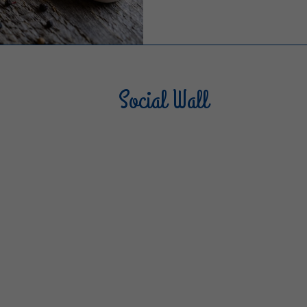
Social Wall
Sterilgarda Alimenti
Steri
1K
48
27
2K