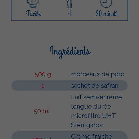
Facile
4
30 minuti
Ingrédients
500 g
morceaux de porc
1
sachet de safran
Lait semi-écrémé
longue durée
50 mL
microfiltré UHT
Sterilgarda
Crême fraîche