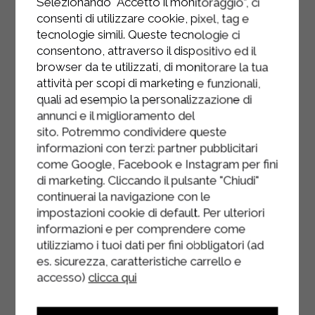
Selezionando "Accetto il monitoraggio", ci
Laissez cuire à couvert pendant 10
consenti di utilizzare cookie, pixel, tag e
minutes.
tecnologie simili. Queste tecnologie ci
consentono, attraverso il dispositivo ed il
Ajoutez ensuite les noisettes
browser da te utilizzati, di monitorare la tua
hachées, le romarin et assaisonnez
attività per scopi di marketing e funzionali,
de sel et de poivre.
quali ad esempio la personalizzazione di
annunci e il miglioramento del
Servir.
sito. Potremmo condividere queste
informazioni con terzi: partner pubblicitari
come Google, Facebook e Instagram per fini
di marketing. Cliccando il pulsante "Chiudi"
continuerai la navigazione con le
impostazioni cookie di default. Per ulteriori
informazioni e per comprendere come
utilizziamo i tuoi dati per fini obbligatori (ad
es. sicurezza, caratteristiche carrello e
accesso)
clicca qui