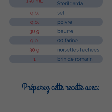
150 mL
Sterilgarda
q.b.
sel
q.b.
poivre
30 g
beurre
q.b.
00 farine
30 g
noisettes hachées
1
brin de romarin
Préparez cette recette avec: