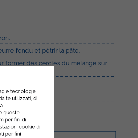
ron.
eurre fondu et pétrir la pâte.
ur former des cercles du mélange sur
tag e tecnologie
 te utilizzati, di
la
re queste
 per fini di
stazioni cookie di
i per fini