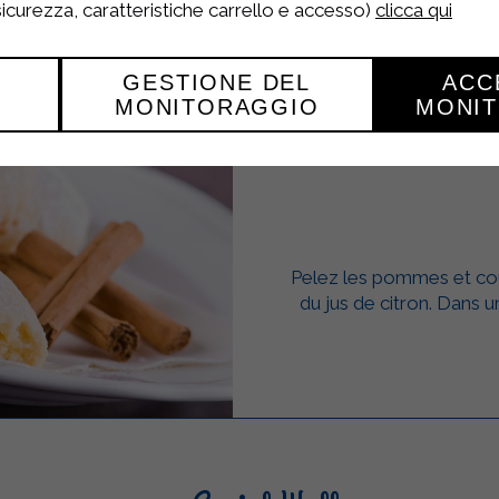
 sicurezza, caratteristiche carrello e accesso)
clicca qui
GESTIONE DEL
ACC
MONITORAGGIO
MONI
BISCUITS
Pelez les pommes et cou
du jus de citron. Dans un