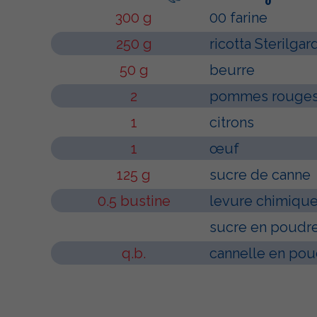
300 g
00 farine
250 g
ricotta Sterilgar
50 g
beurre
2
pommes rouge
1
citrons
1
œuf
125 g
sucre de canne
0.5 bustine
levure chimiqu
sucre en poudr
q.b.
cannelle en pou