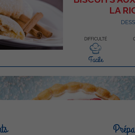
LA R
DES
DIFFICULTÉ
Facile
nts
Prépar