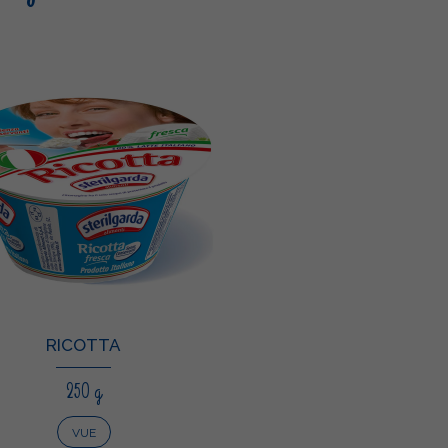
RICOTTA
250 g
VUE