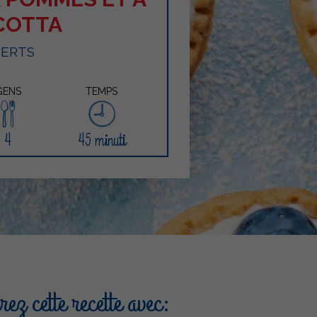
ICOTTA
SERTS
GENS
TEMPS
4
45 minuti
ez cette recette avec: