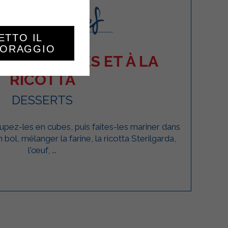
ETTO IL
TORAGGIO
 AUX POMMES ET À LA
RICOTTA
DESSERTS
pez-les en cubes, puis faites-les mariner dans
 bol, mélanger la farine, la ricotta Sterilgarda,
l'œuf, ...