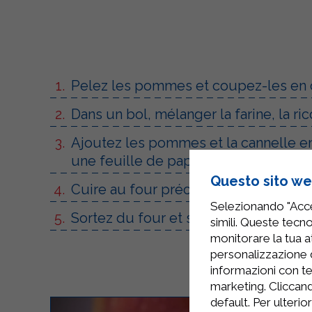
Pelez les pommes et coupez-les en cu
Dans un bol, mélanger la farine, la ric
Ajoutez les pommes et la cannelle e
une feuille de papier sulfurisé.
Questo sito web
Cuire au four préchauffé à 180° pend
Selezionando "Accet
Sortez du four et saupoudrez de suc
simili. Queste tecno
monitorare la tua at
personalizzazione 
informazioni con te
marketing. Cliccand
default. Per ulterio