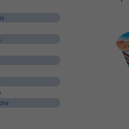
da
s
e
e
dre