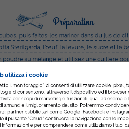
Préparation
bes, puis faites-les mariner dans du jus de cit
otta Sterilgarda, l'œuf, la levure, le sucre et le b
n poudre au mélange et utilisez une cuillère po
 utilizza i cookie
ant environ 20 minutes.
to il monitoraggio", ci consenti di utilizzare cookie, pixel, 
re glace.
logie ci consentono, attraverso il dispositivo ed il browser da
tività per scopi di marketing e funzionali, quali ad esempio 
di annunci e il miglioramento del sito. Potremmo condivide
rzi: partner pubblicitari come Google, Facebook e Instagram
o il pulsante "Chiudi" continuerai la navigazione con le impo
ri informazioni e per comprendere come utilizziamo i tuoi dat