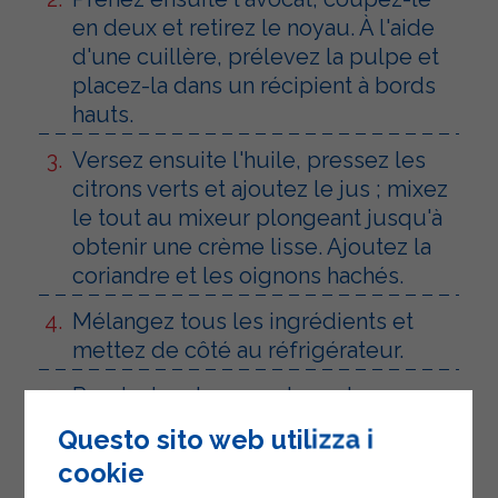
en deux et retirez le noyau. À l'aide
d'une cuillère, prélevez la pulpe et
placez-la dans un récipient à bords
hauts.
Versez ensuite l'huile, pressez les
citrons verts et ajoutez le jus ; mixez
le tout au mixeur plongeant jusqu'à
obtenir une crème lisse. Ajoutez la
coriandre et les oignons hachés.
Mélangez tous les ingrédients et
mettez de côté au réfrigérateur.
Pendant ce temps, placez les
tranches de pain sur une plaque de
Questo sito web utilizza i
cuisson recouverte de papier
cookie
sulfurisé, graissez-les légèrement et