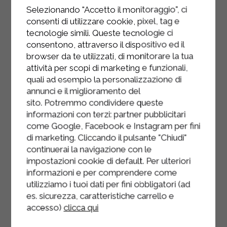
faites-les griller à 200° pendant
Selezionando "Accetto il monitoraggio", ci
environ 5 minutes.
consenti di utilizzare cookie, pixel, tag e
tecnologie simili. Queste tecnologie ci
Étalez le mascarpone Sterilgarda sur
consentono, attraverso il dispositivo ed il
une moitié et la crème d'avocat sur
browser da te utilizzati, di monitorare la tua
l'autre moitié, puis décorez avec les
attività per scopi di marketing e funzionali,
fraises et le miel.
quali ad esempio la personalizzazione di
annunci e il miglioramento del
Vos toasts à l'avocat sont prêts.
sito. Potremmo condividere queste
informazioni con terzi: partner pubblicitari
come Google, Facebook e Instagram per fini
di marketing. Cliccando il pulsante "Chiudi"
continuerai la navigazione con le
impostazioni cookie di default. Per ulteriori
informazioni e per comprendere come
utilizziamo i tuoi dati per fini obbligatori (ad
es. sicurezza, caratteristiche carrello e
accesso)
clicca qui