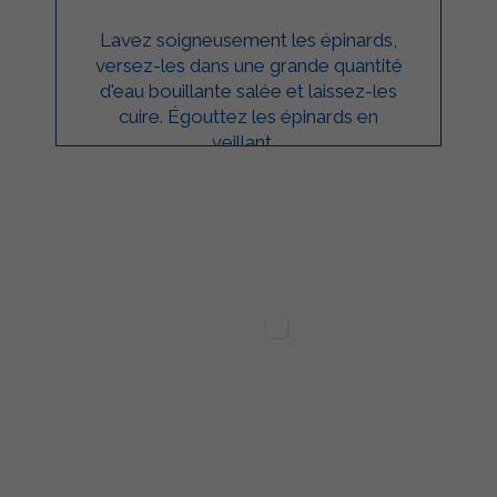
Lavez soigneusement les épinards,
versez-les dans une grande quantité
d'eau bouillante salée et laissez-les
cuire. Égouttez les épinards en
veillant ...
ilgarda Alimenti
Sterilgarda Alimenti