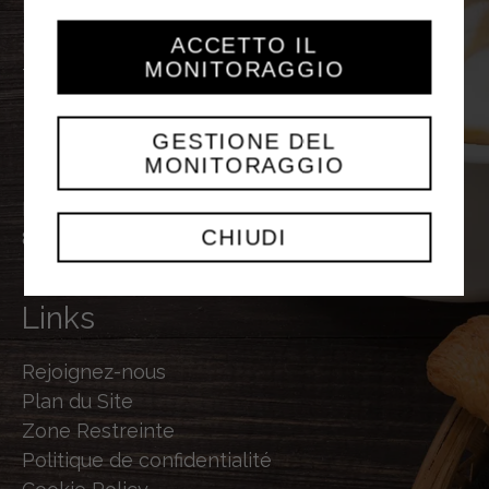
Fax
+39 0376 631587
ACCETTO IL
info@sterilgarda.it
MONITORAGGIO
TVA 01515590204
GESTIONE DEL
Heures de
Bureau
MONITORAGGIO
Du Lundi au Vendredi
CHIUDI
8.00 – 12.00 • 14.00 – 18.00
Links
Rejoignez-nous
Plan du Site
Zone Restreinte
Politique de confidentialité