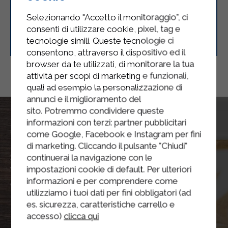
Selezionando "Accetto il monitoraggio", ci
consenti di utilizzare cookie, pixel, tag e
Pizzas pour buffet
tecnologie simili. Queste tecnologie ci
consentono, attraverso il dispositivo ed il
browser da te utilizzati, di monitorare la tua
attività per scopi di marketing e funzionali,
quali ad esempio la personalizzazione di
annunci e il miglioramento del
sito. Potremmo condividere queste
informazioni con terzi: partner pubblicitari
Où nous
Sommes
come Google, Facebook e Instagram per fini
di marketing. Cliccando il pulsante "Chiudi"
Sterilgarda Alimenti Spa
continuerai la navigazione con le
impostazioni cookie di default. Per ulteriori
Via Medole, 52 46043
informazioni e per comprendere come
Castiglione delle Stiviere (MN)
utilizziamo i tuoi dati per fini obbligatori (ad
Italia
es. sicurezza, caratteristiche carrello e
accesso)
clicca qui
Tel
+39 0376 6741