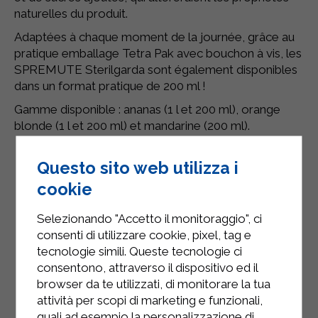
naturelles du produit.
Adaptées à chaque moment de la journée, grâce au
pratique emballage Tetra Pak avec bouchon à vis, les
SPREMUTE Sterilgarda sont également disponibles
dans un format pratique de 200 ml !
Gamme disponible : ananas (1 l et 200 ml), orange
blonde (1 l et 200 ml) et mandarine (200 ml).
Questo sito web utilizza i
cookie
Selezionando "Accetto il monitoraggio", ci
consenti di utilizzare cookie, pixel, tag e
tecnologie simili. Queste tecnologie ci
consentono, attraverso il dispositivo ed il
browser da te utilizzati, di monitorare la tua
attività per scopi di marketing e funzionali,
quali ad esempio la personalizzazione di