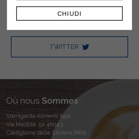
YOUTUBE
CHIUDI
TWITTER
Où nous
Sommes
Sterilgarda Alimenti Spa
Via Medole, 52 46043
Castiglione delle Stiviere (MN)