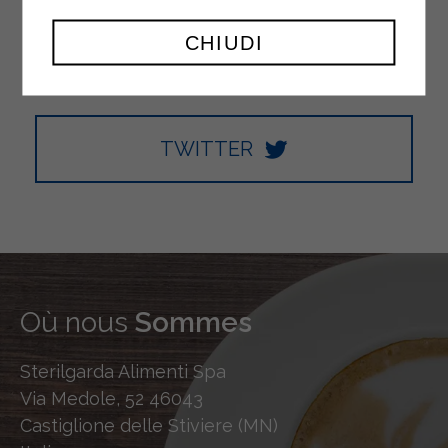
YOUTUBE
CHIUDI
TWITTER
Où nous
Sommes
Sterilgarda Alimenti Spa
Via Medole, 52 46043
Castiglione delle Stiviere (MN)