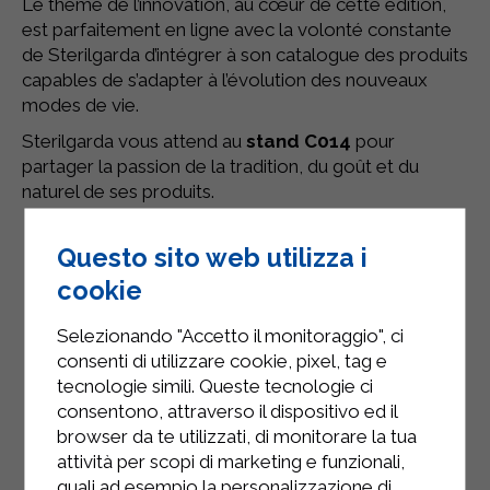
Le thème de l’innovation, au cœur de cette édition,
est parfaitement en ligne avec la volonté constante
de Sterilgarda d’intégrer à son catalogue des produits
capables de s’adapter à l’évolution des nouveaux
modes de vie.
Sterilgarda vous attend au
stand C014
pour
partager la passion de la tradition, du goût et du
naturel de ses produits.
Questo sito web utilizza i
cookie
Selezionando "Accetto il monitoraggio", ci
consenti di utilizzare cookie, pixel, tag e
tecnologie simili. Queste tecnologie ci
consentono, attraverso il dispositivo ed il
browser da te utilizzati, di monitorare la tua
attività per scopi di marketing e funzionali,
quali ad esempio la personalizzazione di