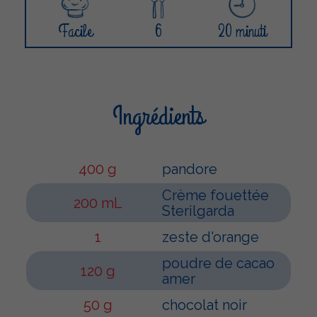
Facile
6
20 minuti
Ingrédients
400 g
pandore
Crème fouettée
200 mL
Sterilgarda
1
zeste d'orange
poudre de cacao
120 g
amer
50 g
chocolat noir