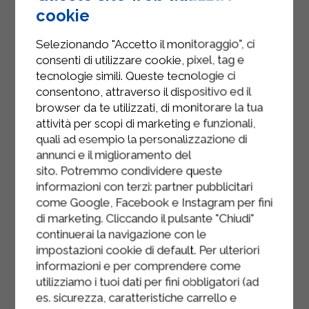
chauffez-la jusqu'à ce qu'elle soit
cookie
presque à ébullition.
Selezionando "Accetto il monitoraggio", ci
Mélangez bien la crème et le
consenti di utilizzare cookie, pixel, tag e
chocolat fondu. Déposez une
tecnologie simili. Queste tecnologie ci
cuillerée de ganache sur les truffes
consentono, attraverso il dispositivo ed il
browser da te utilizzati, di monitorare la tua
pandoro.
attività per scopi di marketing e funzionali,
Décorez les truffes avec des
quali ad esempio la personalizzazione di
noisettes ou des amandes hachées
annunci e il miglioramento del
sito. Potremmo condividere queste
et servez.
informazioni con terzi: partner pubblicitari
come Google, Facebook e Instagram per fini
di marketing. Cliccando il pulsante "Chiudi"
continuerai la navigazione con le
impostazioni cookie di default. Per ulteriori
informazioni e per comprendere come
utilizziamo i tuoi dati per fini obbligatori (ad
es. sicurezza, caratteristiche carrello e