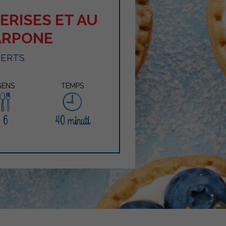
ERISES ET AU
ARPONE
SERTS
GENS
TEMPS
6
40 minuti