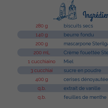
Ingrédie
280 g
biscuits secs
140 g
beurre fondu
200 g
mascarpone Sterilg
200 mL
Crème fouettée Ste
1 cucchiaino
Miel
3 cucchiai
sucre en poudre
400 g
cerises dénoyauté
q.b.
extrait de vanille
q.b.
feuilles de menthe