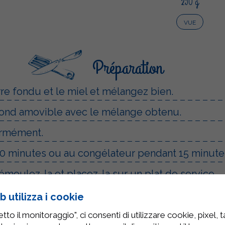
250 g
VUE
Préparation
rre fondu et le miel et mélangez bien.
fond amovible avec le mélange obtenu.
ormément.
30 minutes ou au congélateur pendant 15 minute
démoulez-la et placez-la sur un plat de service.
ans un bol le mascarpone Sterilgarda, la crème fo
 utilizza i cookie
to il monitoraggio", ci consenti di utilizzare cookie, pixel, 