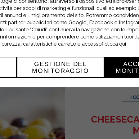
logie ci consentono, attraverso il dispositivo ed il browser da
ne consistance veloutée.
tività per scopi di marketing e funzionali, quali ad esempio 
-le reposer au réfrigérateur pendant au moins 1 h
di annunci e il miglioramento del sito. Potremmo condivide
rzi: partner pubblicitari come Google, Facebook e Instagram
 les cerises dénoyautées et coupées en deux, 
o il pulsante "Chiudi" continuerai la navigazione con le impo
ri informazioni e per comprendere come utilizziamo i tuoi dat
et servir.
 sicurezza, caratteristiche carrello e accesso)
clicca qui
GESTIONE DEL
ACC
MONITORAGGIO
MONI
CHEESECAK