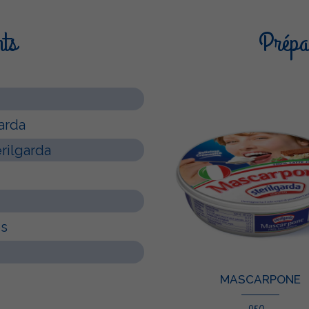
nts
Prépar
arda
rilgarda
es
MASCARPONE