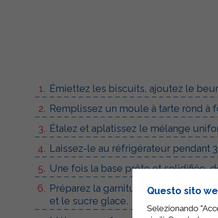
Émiettez les biscuits, ajoutez le beu
Remplissez un moule à tarte rond à 
Étalez et aplatissez le mélange unif
Laissez-le au réfrigérateur pendant 
Une fois la base prête et solidifiée, 
Préparez la garniture en mélangeant d
Questo sito web
et le sucre glace.
Selezionando "Accet