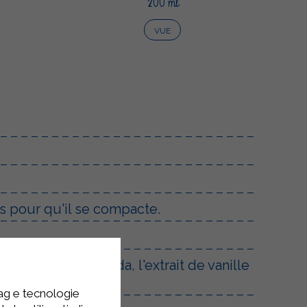
200 ml
VUE
s pour qu'il se compacte.
uettée Sterilgarda, l'extrait de vanille
tag e tecnologie