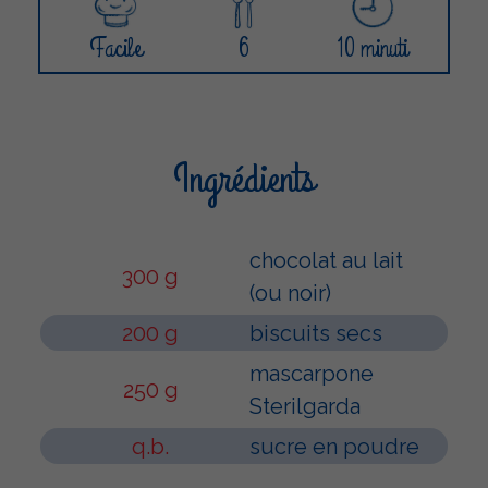
Facile
6
10 minuti
Ingrédients
chocolat au lait
300 g
(ou noir)
200 g
biscuits secs
mascarpone
250 g
Sterilgarda
q.b.
sucre en poudre