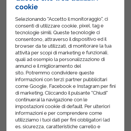
cookie
Versez la préparation sur du papier
sulfurisé, refermez-la et roulez-la en
Selezionando "Accetto il monitoraggio", ci
forme de salami. Scellez les bords et
consenti di utilizzare cookie, pixel, tag e
réfrigérez pendant environ deux
tecnologie simili. Queste tecnologie ci
heures.
consentono, attraverso il dispositivo ed il
browser da te utilizzati, di monitorare la tua
Retirez le salami sucré du papier
attività per scopi di marketing e funzionali,
sulfurisé, enrobez-le de sucre glace,
quali ad esempio la personalizzazione di
annunci e il miglioramento del
puis coupez-le en tranches et
sito. Potremmo condividere queste
servez.
informazioni con terzi: partner pubblicitari
come Google, Facebook e Instagram per fini
di marketing. Cliccando il pulsante "Chiudi"
continuerai la navigazione con le
impostazioni cookie di default. Per ulteriori
informazioni e per comprendere come
utilizziamo i tuoi dati per fini obbligatori (ad
es. sicurezza, caratteristiche carrello e