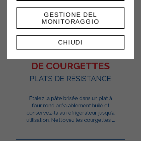
GESTIONE DEL
MONITORAGGIO
CHIUDI
TARTE AUX FLEURS
DE COURGETTES
PLATS DE RÉSISTANCE
Étalez la pâte brisée dans un plat à
four rond préalablement huilé et
conservez-la au réfrigérateur jusqu'à
utilisation. Nettoyez les courgettes ...