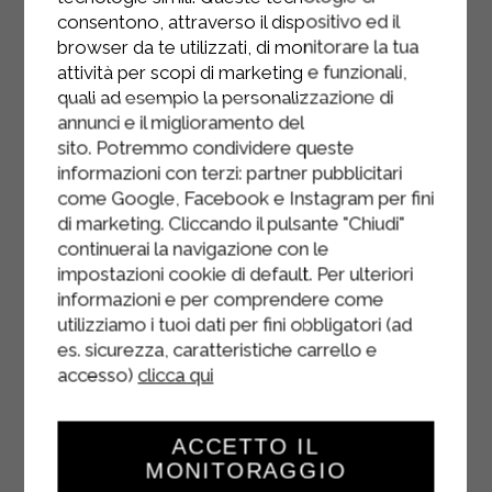
consentono, attraverso il dispositivo ed il
Assaisonnez avec la sauce obtenue
browser da te utilizzati, di monitorare la tua
et les brins de fenouil.
attività per scopi di marketing e funzionali,
quali ad esempio la personalizzazione di
annunci e il miglioramento del
sito. Potremmo condividere queste
informazioni con terzi: partner pubblicitari
come Google, Facebook e Instagram per fini
di marketing. Cliccando il pulsante "Chiudi"
continuerai la navigazione con le
impostazioni cookie di default. Per ulteriori
informazioni e per comprendere come
utilizziamo i tuoi dati per fini obbligatori (ad
es. sicurezza, caratteristiche carrello e
accesso)
clicca qui
ACCETTO IL
MONITORAGGIO