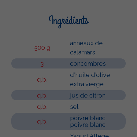
Ingrédients
anneaux de
500 g
calamars
3
concombres
d'huile d'olive
q.b.
extra vierge
q.b.
jus de citron
q.b.
sel
poivre blanc
q.b.
poivre blanc
Yaourt Allégé