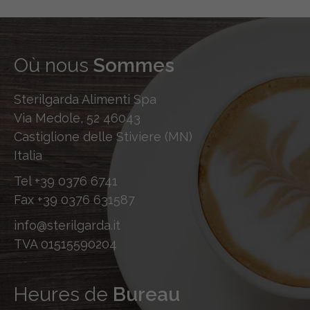
Où nous
Sommes
Sterilgarda Alimenti Spa
Via Medole, 52 46043
Castiglione delle Stiviere (MN)
Italia
Tel
+39 0376 6741
Fax
+39 0376 631587
info@sterilgarda.it
TVA 01515590204
Heures de
Bureau