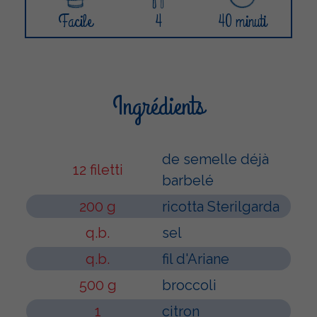
Facile
4
40 minuti
Ingrédients
de semelle déjà
12 filetti
barbelé
200 g
ricotta Sterilgarda
q.b.
sel
q.b.
fil d'Ariane
500 g
broccoli
1
citron