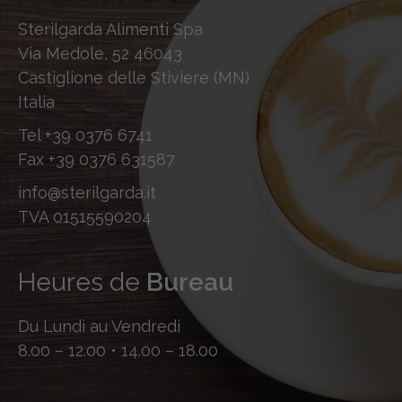
Sterilgarda Alimenti Spa
Via Medole, 52 46043
Castiglione delle Stiviere (MN)
Italia
Tel
+39 0376 6741
Fax
+39 0376 631587
info@sterilgarda.it
TVA 01515590204
Heures de
Bureau
Du Lundi au Vendredi
8.00 – 12.00 • 14.00 – 18.00