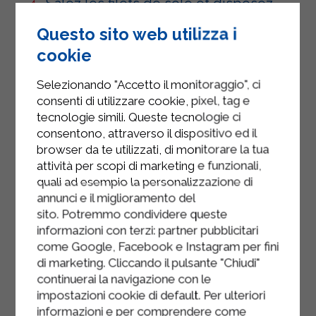
Salez les filets de sole et disposez-
les sur une planche à découper.
Questo sito web utilizza i
Étalez délicatement la préparation
cookie
sur les filets de poisson, mais
attention à ne pas trop en mettre, car
Selezionando "Accetto il monitoraggio", ci
elle risquerait de s'échapper à la
consenti di utilizzare cookie, pixel, tag e
cuisson.
tecnologie simili. Queste tecnologie ci
consentono, attraverso il dispositivo ed il
Formez un rouleau pour chaque filet
browser da te utilizzati, di monitorare la tua
et fermez-le avec un cure-dent.
attività per scopi di marketing e funzionali,
quali ad esempio la personalizzazione di
Disposez les petits pains sur une
annunci e il miglioramento del
plaque de cuisson, arrosez-les d'un
sito. Potremmo condividere queste
filet d'huile et décorez-les d'une
informazioni con terzi: partner pubblicitari
feuille de laurier. Faites cuire au four
come Google, Facebook e Instagram per fini
à 170 °C (340 °F) pendant 20 à 25
di marketing. Cliccando il pulsante "Chiudi"
continuerai la navigazione con le
minutes. Retirez du four et servez.
impostazioni cookie di default. Per ulteriori
informazioni e per comprendere come