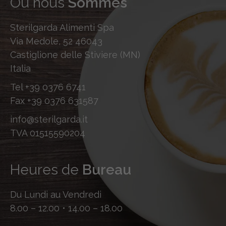
Où nous
Sommes
Sterilgarda Alimenti Spa
Via Medole, 52 46043
Castiglione delle Stiviere (MN)
Italia
Tel
+39 0376 6741
Fax
+39 0376 631587
info@sterilgarda.it
TVA 01515590204
Heures de
Bureau
Du Lundi au Vendredi
8.00 – 12.00 • 14.00 – 18.00