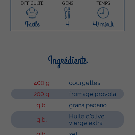
DIFFICULTÉ
GENS
TEMPS
Facile
4
40 minuti
Ingrédients
400 g
courgettes
200 g
fromage provola
q.b.
grana padano
Huile d'olive
q.b.
vierge extra
q.b.
sel