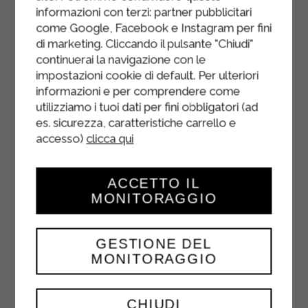
Faites cuire le riz jusqu'à ce qu'il soit
informazioni con terzi: partner pubblicitari
complètement cuit.
come Google, Facebook e Instagram per fini
di marketing. Cliccando il pulsante "Chiudi"
Une fois le riz cuit, ajoutez le
continuerai la navigazione con le
mascarpone Sterilgarda et mélangez.
impostazioni cookie di default. Per ulteriori
informazioni e per comprendere come
Laissez reposer quelques minutes
utilizziamo i tuoi dati per fini obbligatori (ad
et servez garni de quelques tranches
es. sicurezza, caratteristiche carrello e
de fraises.
accesso)
clicca qui
Servir.
ACCETTO IL
MONITORAGGIO
GESTIONE DEL
MONITORAGGIO
CHIUDI