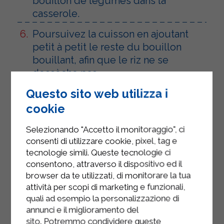
bouillon de légumes dans la
casserole.
Poursuivez la cuisson en ajoutant
petit à petit le reste du bouillon
bouillant, afin que le riz ne se
dessèche pas.
Questo sito web utilizza i
Au bout de 15 minutes, vérifiez la
cuisson. Si le risotto est bien tendre,
cookie
il est prêt.
Selezionando "Accetto il monitoraggio", ci
Lorsqu'il reste 5 minutes avant que
consenti di utilizzare cookie, pixel, tag e
le riz soit complètement cuit, mixez
tecnologie simili. Queste tecnologie ci
consentono, attraverso il dispositivo ed il
la moitié des fraises et ajoutez-les à
browser da te utilizzati, di monitorare la tua
la poêle avec le riz, ainsi que les
attività per scopi di marketing e funzionali,
fraises que vous avez préalablement
quali ad esempio la personalizzazione di
hachées.
annunci e il miglioramento del
sito. Potremmo condividere queste