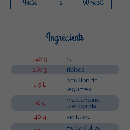
Facile
2
60 minuti
Ingrédients
140 g
riz
160 g
fraises
bouillon de
1,5 L
légumes
mascarpone
20 g
Sterilgarda
40 g
vin blanc
Huile d'olive