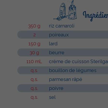
Ingrédie
350 g
riz carnaroli
2
poireaux
150 g
lard
30 g
beurre
110 mL
crème de cuisson Sterilga
q.s.
bouillon de légumes
q.s.
parmesan râpé
q.s.
poivre
q.s.
sel