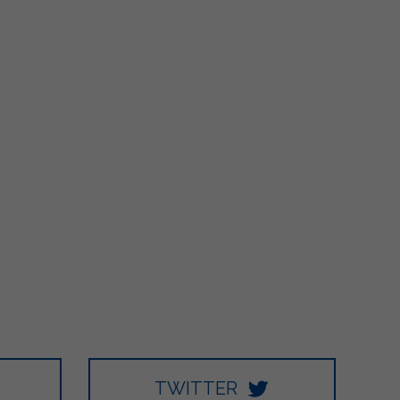
48
27
2K
172
16
TWITTER