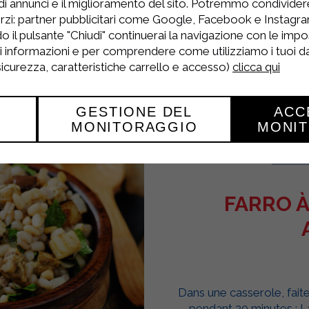
di annunci e il miglioramento del sito. Potremmo condivide
rzi: partner pubblicitari come Google, Facebook e Instagram
ervez avec du parmesan râpé.
o il pulsante "Chiudi" continuerai la navigazione con le impo
ri informazioni e per comprendere come utilizziamo i tuoi dat
 sicurezza, caratteristiche carrello e accesso)
clicca qui
GESTIONE DEL
ACC
MONITORAGGIO
MONI
FARRO À
Dans une casserole, faite
pendant 30 minutes ; L