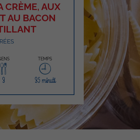
A CRÈME, AUX
ET AU BACON
TILLANT
RÉES
GENS
TEMPS
3
35 minuti