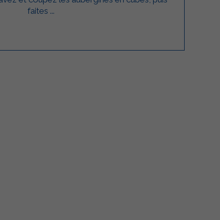
faites ...
lgarda Alimenti
Sterilgarda Alimenti