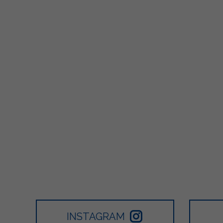
176
0
0
480
12
5
INSTAGRAM