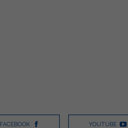
805
66
6
1K
FACEBOOK
YOUTUBE