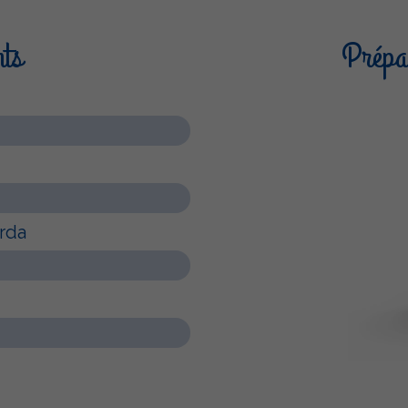
nts
Prépar
rda