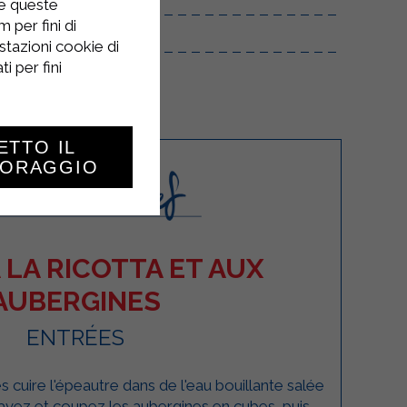
re queste
 per fini di
stazioni cookie di
i per fini
ETTO IL
TORAGGIO
 LA RICOTTA ET AUX
AUBERGINES
ENTRÉES
s cuire l'épeautre dans de l'eau bouillante salée
avez et coupez les aubergines en cubes, puis