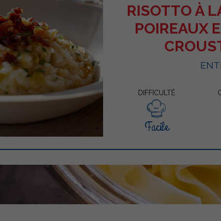
RISOTTO À L
POIREAUX 
CROUS
ENT
DIFFICULTÉ
Facile