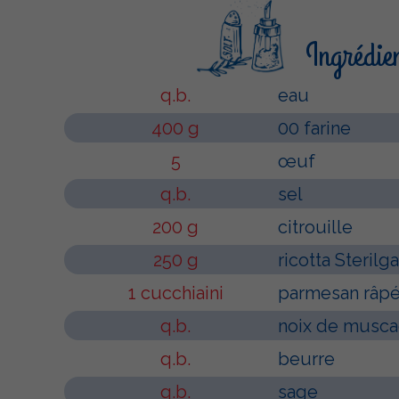
Ingrédie
q.b.
eau
400 g
00 farine
5
œuf
q.b.
sel
200 g
citrouille
250 g
ricotta Sterilg
1 cucchiaini
parmesan râp
q.b.
noix de musc
q.b.
beurre
q.b.
sage