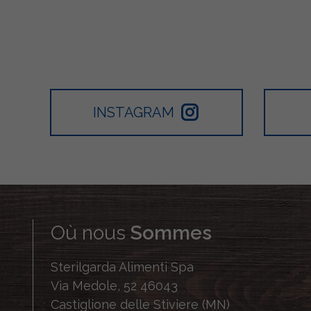
INSTAGRAM
Où nous
Sommes
Sterilgarda Alimenti Spa
Via Medole, 52 46043
Castiglione delle Stiviere (MN)