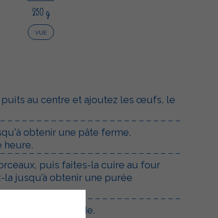
250 g
VUE
 puits au centre et ajoutez les œufs, le
squ'à obtenir une pâte ferme.
e heure.
rceaux, puis faites-la cuire au four
z-la jusqu’à obtenir une purée
et la noix de muscade.