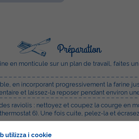
Préparation
ine en monticule sur un plan de travail, faites un
ble, en incorporant progressivement la farine ju
entaire et laissez-la reposer pendant environ un
es raviolis : nettoyez et coupez la courge en mo
thermostat 6). Une fois cuite, pelez-la et écrase
iron, la ricotta Sterilgarda, l'œuf, le parmesan 
 utilizza i cookie