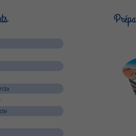
nts
Prépar
arda
é
ade