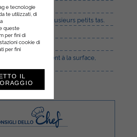
uches.
tag e tecnologie
 te utilizzati, di
uche, en formant plusieurs petits tas.
la
re queste
haitez garnir.
 per fini di
stazioni cookie di
i per fini
fois qu'ils remontent à la surface,
uge.
ETTO IL
TORAGGIO