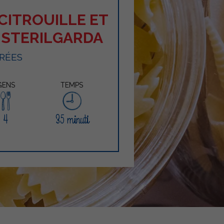
 CITROUILLE ET
A STERILGARDA
RÉES
GENS
TEMPS
4
35 minuti