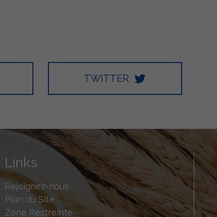
TWITTER
Links
Rejoignez-nous
Plan du Site
Zone Restreinte