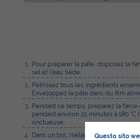
Pour préparer la pâte, disposez la far
sel et l'eau tiède.
Pétrissez tous les ingrédients ensem
Enveloppez la pâte dans du film alim
Pendant ce temps, préparez la farce d
pendant environ 25 minutes à 180 °C (
onctueuse.
Dans un bol, mélanger la purée de pot
Questo sito web