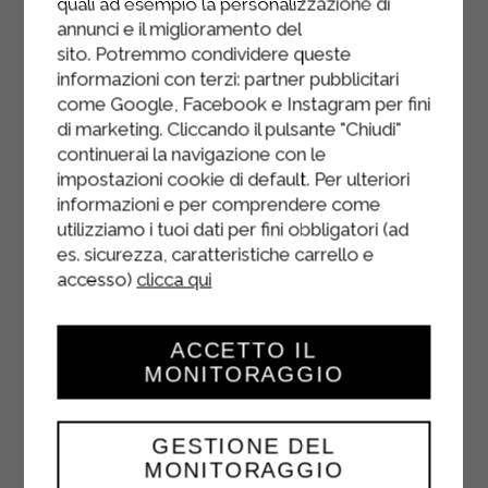
quali ad esempio la personalizzazione di
Dans le même wok, ajoutez la purée
annunci e il miglioramento del
de tomates, le sucre, le vinaigre de
sito. Potremmo condividere queste
vin, la sauce soja et le jus d'ananas.
informazioni con terzi: partner pubblicitari
come Google, Facebook e Instagram per fini
Porter à ébullition. Ajouter deux
di marketing. Cliccando il pulsante "Chiudi"
cuillères à soupe de fécule de maïs
continuerai la navigazione con le
dissoutes dans 200 ml d'eau froide.
impostazioni cookie di default. Per ulteriori
Laisser épaissir la sauce aigre-
informazioni e per comprendere come
douce, puis ajouter le porc et les
utilizziamo i tuoi dati per fini obbligatori (ad
es. sicurezza, caratteristiche carrello e
légumes frits.
accesso)
clicca qui
Mélangez et réchauffez quelques
instants avant de servir.
ACCETTO IL
MONITORAGGIO
GESTIONE DEL
MONITORAGGIO