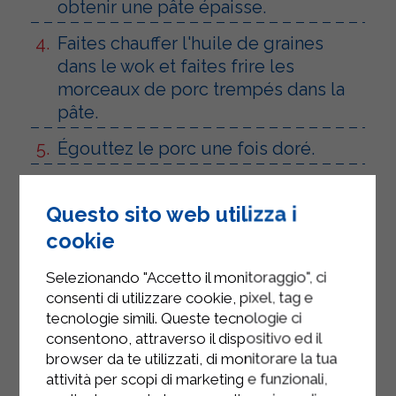
obtenir une pâte épaisse.
Faites chauffer l'huile de graines
dans le wok et faites frire les
morceaux de porc trempés dans la
pâte.
Égouttez le porc une fois doré.
Nettoyez le wok. Versez un peu
d'huile végétale dans le wok et faites
Questo sito web utilizza i
revenir les légumes à feu vif, puis
cookie
ajoutez l'ananas.
Selezionando "Accetto il monitoraggio", ci
Ajouter du sel et faire sauter
consenti di utilizzare cookie, pixel, tag e
pendant 4 minutes maximum.
tecnologie simili. Queste tecnologie ci
consentono, attraverso il dispositivo ed il
Mettez de côté les légumes
browser da te utilizzati, di monitorare la tua
croquants.
attività per scopi di marketing e funzionali,