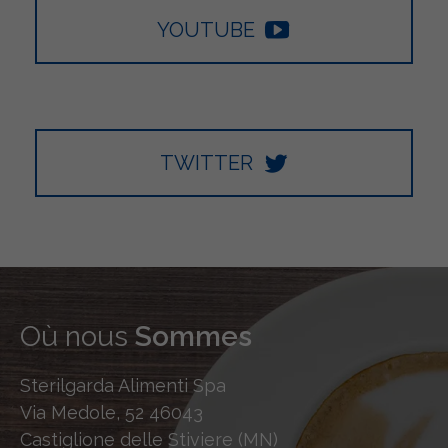
YOUTUBE
TWITTER
Où nous
Sommes
Sterilgarda Alimenti Spa
Via Medole, 52 46043
Castiglione delle Stiviere (MN)