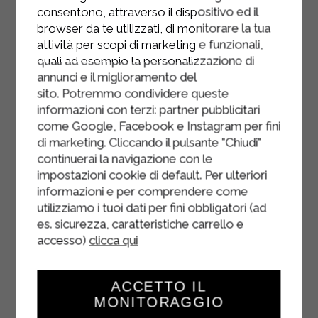
consentono, attraverso il dispositivo ed il
Pour préparer le glaçage, versez le
browser da te utilizzati, di monitorare la tua
mascarpone Sterilgarda, le Strakì
attività per scopi di marketing e funzionali,
Sterilgarda et le sucre glace dans le
quali ad esempio la personalizzazione di
annunci e il miglioramento del
bol du batteur. Battez jusqu'à obtenir
sito. Potremmo condividere queste
une préparation bien fouettée.
informazioni con terzi: partner pubblicitari
Fouettez séparément la crème
come Google, Facebook e Instagram per fini
di marketing. Cliccando il pulsante "Chiudi"
fouettée Sterilgarda et ajoutez-la au
continuerai la navigazione con le
fromage à la crème, en continuant de
impostazioni cookie di default. Per ulteriori
mélanger jusqu'à ce que le mélange
informazioni e per comprendere come
épaississe.
utilizziamo i tuoi dati per fini obbligatori (ad
es. sicurezza, caratteristiche carrello e
Mettez la crème dans une poche à
accesso)
clicca qui
douille et décorez la surface des
cupcakes. Laissez refroidir pendant
une heure au réfrigérateur.
ACCETTO IL
MONITORAGGIO
Ajoutez les décorations de Pâques