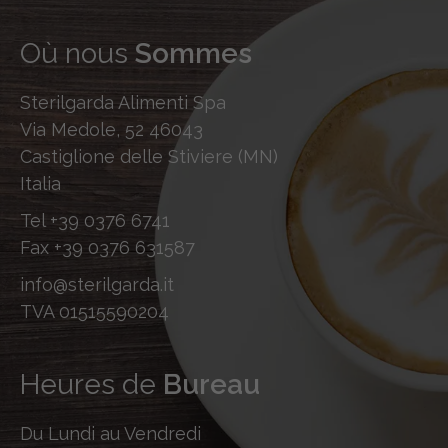
Où nous
Sommes
Sterilgarda Alimenti Spa
Via Medole, 52 46043
Castiglione delle Stiviere (MN)
Italia
Tel
+39 0376 6741
Fax
+39 0376 631587
info@sterilgarda.it
TVA 01515590204
Heures de
Bureau
Du Lundi au Vendredi