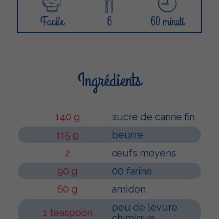
Facile
6
60 minuti
Ingrédients
140 g
sucre de canne fin
115 g
beurre
2
œufs moyens
90 g
00 farine
60 g
amidon
peu de levure
1 teaspoon
chimique