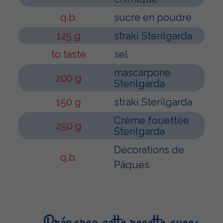
q.b.
sucre en poudre
125 g
strakì Sterilgarda
to taste
sel
mascarpone
200 g
Sterilgarda
150 g
strakì Sterilgarda
Crème fouettée
250 g
Sterilgarda
Décorations de
q.b.
Pâques