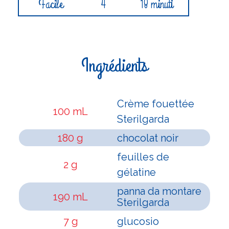
Facile
4
18 minuti
Ingrédients
Crème fouettée
100 mL
Sterilgarda
180 g
chocolat noir
feuilles de
2 g
gélatine
panna da montare
190 mL
Sterilgarda
7 g
glucosio