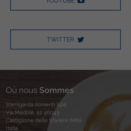
YOUTUBE
TWITTER
Où nous
Sommes
Sterilgarda Alimenti Spa
Via Medole, 52 46043
Castiglione delle Stiviere (MN)
Italia