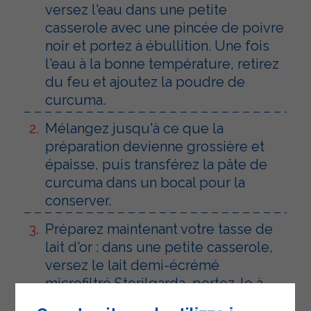
versez l'eau dans une petite
casserole avec une pincée de poivre
noir et portez à ébullition. Une fois
l'eau à la bonne température, retirez
du feu et ajoutez la poudre de
curcuma.
Mélangez jusqu'à ce que la
préparation devienne grossière et
épaisse, puis transférez la pâte de
curcuma dans un bocal pour la
conserver.
Préparez maintenant votre tasse de
lait d'or : dans une petite casserole,
versez le lait demi-écrémé
microfiltré Sterilgarda, portez-le à
frémissement et transférez-le dans