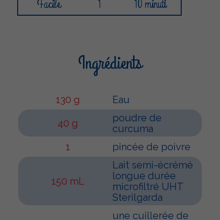
Facile
1
10 minuti
Ingrédients
130 g
Eau
poudre de
40 g
curcuma
1
pincée de poivre
Lait semi-écrémé
longue durée
150 mL
microfiltré UHT
Sterilgarda
une cuillerée de