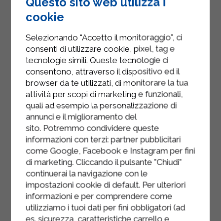
Questo sito web utilizza i
un bocal. Ajoutez une petite cuillère
cookie
à café de pâte de curcuma.
Selezionando "Accetto il monitoraggio", ci
Ajoutez du miel pour sucrer le lait et
consenti di utilizzare cookie, pixel, tag e
fermez le bocal. À ce stade, prenez
tecnologie simili. Queste tecnologie ci
un torchon pour éviter de vous
consentono, attraverso il dispositivo ed il
brûler avec le lait encore chaud et
browser da te utilizzati, di monitorare la tua
secouez vigoureusement.
attività per scopi di marketing e funzionali,
quali ad esempio la personalizzazione di
Le Golden Shake est prêt, servez-le
annunci e il miglioramento del
garni d'un peu de cannelle si vous le
sito. Potremmo condividere queste
souhaitez.
informazioni con terzi: partner pubblicitari
come Google, Facebook e Instagram per fini
di marketing. Cliccando il pulsante "Chiudi"
continuerai la navigazione con le
impostazioni cookie di default. Per ulteriori
informazioni e per comprendere come
utilizziamo i tuoi dati per fini obbligatori (ad
es. sicurezza, caratteristiche carrello e