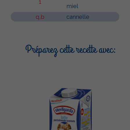
1
miel
q.b
cannelle
Préparez cette recette avec: