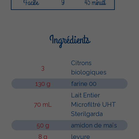
Facile
9
45 minuti
Ingrédients
Citrons
3
biologiques
130 g
farine 00
Lait Entier
70 mL
Microfiltré UHT
Sterilgarda
50 g
amidon de maïs
8 g
levure