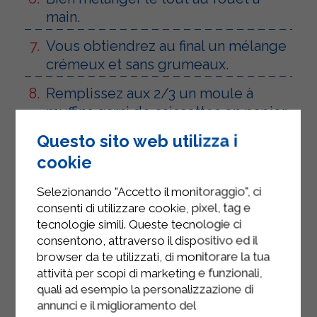
main.
Vous obtiendrez au final un mélange
crémeux et sans grumeaux.
Remplissez aux 2/3 un moule à
muffins garni de caissettes en papier
avec la préparation et faites cuire
Questo sito web utilizza i
dans un four préchauffé à 180°C
cookie
pendant environ 20 minutes.
Selezionando "Accetto il monitoraggio", ci
Une fois le temps écoulé, sortez les
consenti di utilizzare cookie, pixel, tag e
gâteaux du four, démoulez-les et
tecnologie simili. Queste tecnologie ci
laissez-les refroidir.
consentono, attraverso il dispositivo ed il
browser da te utilizzati, di monitorare la tua
Pendant ce temps, préparez le
attività per scopi di marketing e funzionali,
glaçage. Tamisez le sucre glace dans
quali ad esempio la personalizzazione di
un bol et ajoutez trois cuillères à
annunci e il miglioramento del
soupe de jus de citron ; mélangez