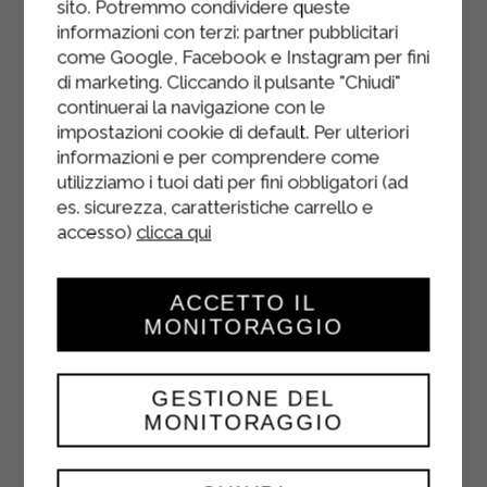
sito. Potremmo condividere queste
bien jusqu’à obtenir une consistance
informazioni con terzi: partner pubblicitari
crémeuse.
come Google, Facebook e Instagram per fini
di marketing. Cliccando il pulsante "Chiudi"
Versez le glaçage au citron sur la
continuerai la navigazione con le
surface des muffins.
impostazioni cookie di default. Per ulteriori
informazioni e per comprendere come
Terminez par du zeste de citron râpé
utilizziamo i tuoi dati per fini obbligatori (ad
et laissez prendre.
es. sicurezza, caratteristiche carrello e
accesso)
clicca qui
Disposez les muffins au citron sur un
plat de service et servez.
ACCETTO IL
MONITORAGGIO
GESTIONE DEL
MONITORAGGIO