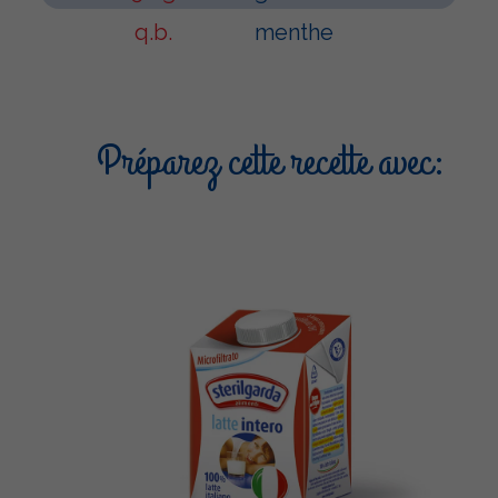
q.b.
menthe
Préparez cette recette avec: