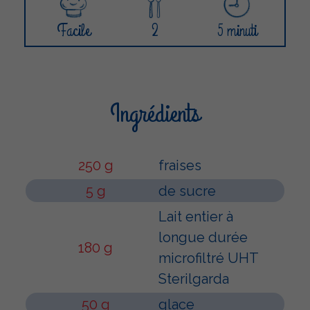
Facile
2
5 minuti
Ingrédients
250 g
fraises
5 g
de sucre
Lait entier à
longue durée
180 g
microfiltré UHT
Sterilgarda
50 g
glace