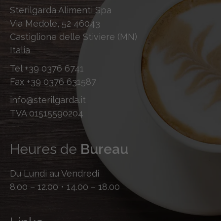
Sterilgarda Alimenti Spa
Via Medole, 52 46043
Castiglione delle Stiviere (MN)
Italia
Tel
+39 0376 6741
Fax
+39 0376 631587
info@sterilgarda.it
TVA 01515590204
Heures de
Bureau
Du Lundi au Vendredi
8.00 – 12.00 • 14.00 – 18.00