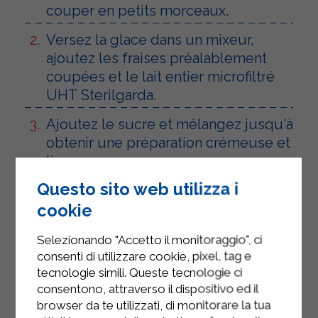
couper en petits morceaux.
Versez la glace dans un mixeur,
ajoutez les fraises préalablement
coupées et le lait entier microfiltré
UHT Sterilgarda.
Ajoutez le sucre et mélangez jusqu'à
obtenir une préparation crémeuse et
lisse.
Questo sito web utilizza i
Versez le tout dans des verres,
décorez avec une fraise et de la
cookie
menthe fraîche.
Selezionando "Accetto il monitoraggio", ci
Servez le milkshake à la fraise très
consenti di utilizzare cookie, pixel, tag e
tecnologie simili. Queste tecnologie ci
froid !
consentono, attraverso il dispositivo ed il
browser da te utilizzati, di monitorare la tua