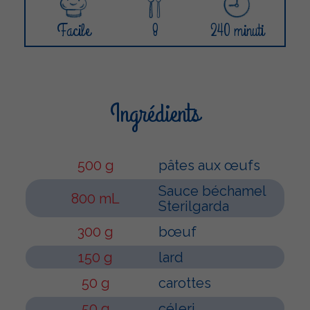
Facile
8
240 minuti
Ingrédients
500 g
pâtes aux œufs
Sauce béchamel
800 mL
Sterilgarda
300 g
bœuf
150 g
lard
50 g
carottes
50 g
céleri