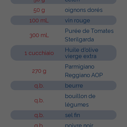
50 g
oignons dorés
100 mL
vin rouge
Purée de Tomates
300 mL
Sterilgarda
Huile d'olive
1 cucchiaio
vierge extra
Parmigiano
270 g
Reggiano AOP
q.b.
beurre
bouillon de
q.b.
légumes
q.b.
sel fin
q.b.
poivre noir