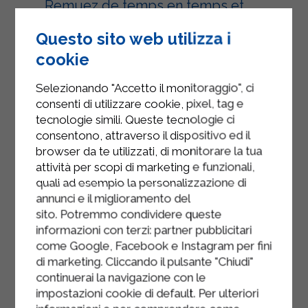
Remuez de temps en temps et
ajoutez du bouillon au besoin.
Questo sito web utilizza i
Portez une casserole d'eau salée à
cookie
ébullition. Dès que l'eau bout,
ajoutez les pâtes aux œufs et, après
Selezionando "Accetto il monitoraggio", ci
consenti di utilizzare cookie, pixel, tag e
30 à 40 secondes, égouttez-les à
tecnologie simili. Queste tecnologie ci
l'aide d'une écumoire. Égouttez-les
consentono, attraverso il dispositivo ed il
sur une assiette recouverte de
browser da te utilizzati, di monitorare la tua
papier absorbant. Procédez de la
attività per scopi di marketing e funzionali,
même manière avec toutes les
quali ad esempio la personalizzazione di
feuilles de pâtes, sans les
annunci e il miglioramento del
superposer.
sito. Potremmo condividere queste
informazioni con terzi: partner pubblicitari
Après avoir assaisonné le ragù de sel
come Google, Facebook e Instagram per fini
et de poivre, prenez un plat à
di marketing. Cliccando il pulsante "Chiudi"
lasagnes et beurrez-en le fond.
continuerai la navigazione con le
Étalez une fine couche de béchamel
impostazioni cookie di default. Per ulteriori