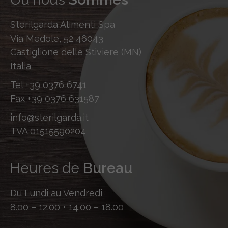
Sterilgarda Alimenti Spa
Via Medole, 52 46043
Castiglione delle Stiviere (MN)
Italia
Tel
+39 0376 6741
Fax
+39 0376 631587
info@sterilgarda.it
TVA 01515590204
Heures de
Bureau
Du Lundi au Vendredi
8.00 – 12.00 • 14.00 – 18.00