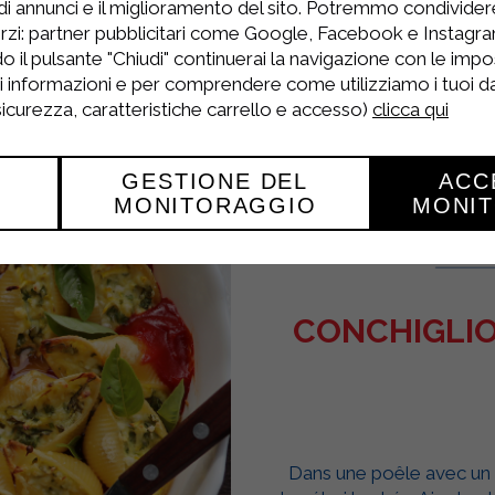
a sauce, ajoutez la béchamel Sterilgarda et enf
di annunci e il miglioramento del sito. Potremmo condivide
rzi: partner pubblicitari come Google, Facebook e Instagram
viande à 180° et laissez cuire pendant environ 30
o il pulsante "Chiudi" continuerai la navigazione con le impo
ri informazioni e per comprendere come utilizziamo i tuoi dat
 sicurezza, caratteristiche carrello e accesso)
clicca qui
GESTIONE DEL
ACC
MONITORAGGIO
MONI
CONCHIGLION
Dans une poêle avec un fil