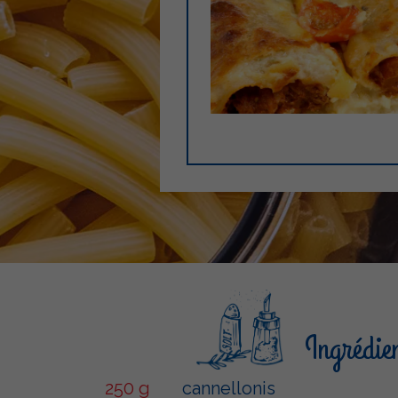
Ingrédie
250 g
cannellonis