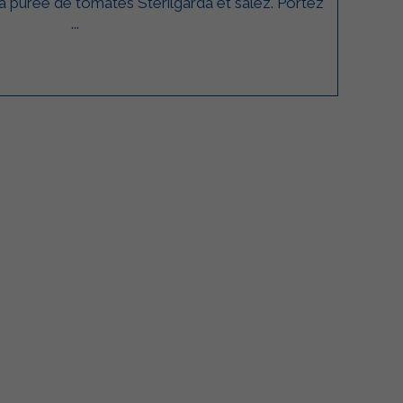
 la purée de tomates Sterilgarda et salez. Portez
...
lgarda Alimenti
Sterilgarda Alimenti