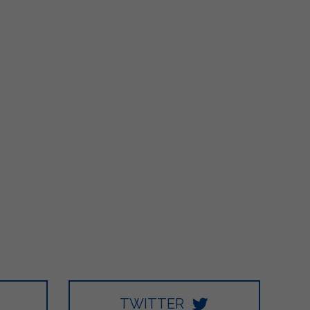
5
66
6
1K
48
27
TWITTER