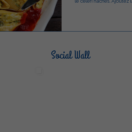
le céleri hachés. Ajoutez
Social Wall
Sterilgarda Alimenti
Steri