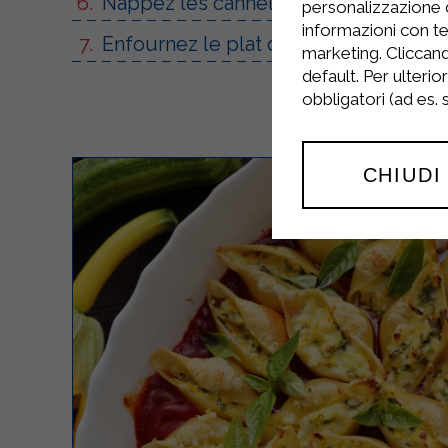
Nappez les cannellonis du reste de l
personalizzazione 
informazioni con te
Enfournez le plat de cannellonis à la 
marketing. Cliccand
default. Per ulterio
obbligatori (ad es.
CHIUDI