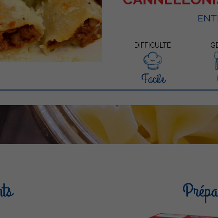
ENT
DIFFICULTÉ
G
Facile
nts
Prépar