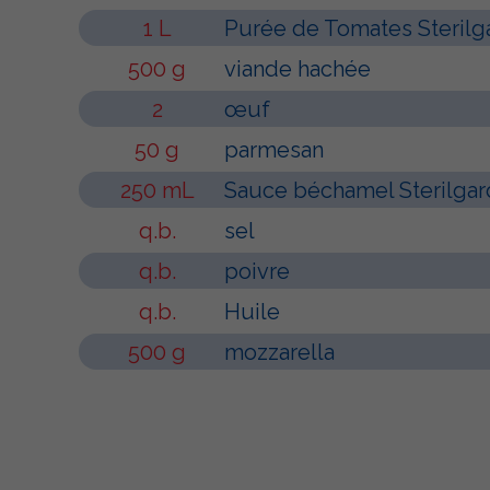
1 L
Purée de Tomates Sterilg
500 g
viande hachée
2
œuf
50 g
parmesan
250 mL
Sauce béchamel Sterilgar
q.b.
sel
q.b.
poivre
q.b.
Huile
500 g
mozzarella