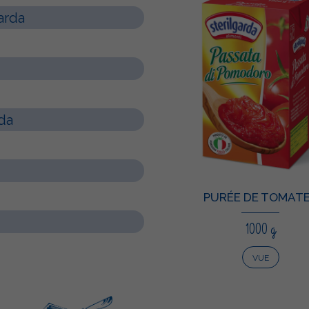
arda
da
PURÉE DE TOMAT
1000 g
VUE