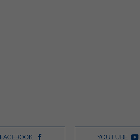
499
13
6
80
FACEBOOK
YOUTUBE