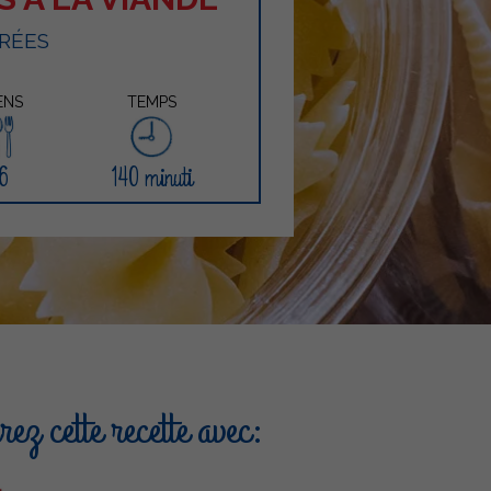
RÉES
ENS
TEMPS
6
140 minuti
ez cette recette avec: