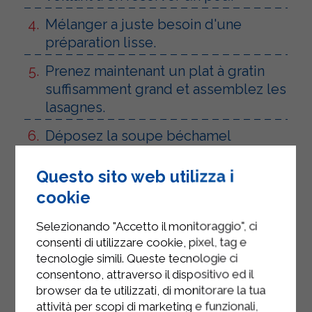
Mélanger a juste besoin d'une
préparation lisse.
Prenez maintenant un plat à gratin
suffisamment grand et assemblez les
lasagnes.
Déposez la soupe béchamel
Sterilgarda au fond de l'assiette en
quatre portions et placez la première
Questo sito web utilizza i
tranche de lasagnes préparée en
cookie
premier.
Selezionando "Accetto il monitoraggio", ci
Sur la première couche, versez une
consenti di utilizzare cookie, pixel, tag e
généreuse cuillerée de béchamel
tecnologie simili. Queste tecnologie ci
avec les épinards et quelques
consentono, attraverso il dispositivo ed il
tranches de jambon cuit, en
browser da te utilizzati, di monitorare la tua
attività per scopi di marketing e funzionali,
saupoudrant de parmesan râpé