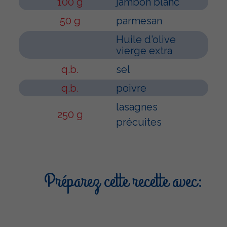
100 g
jambon blanc
50 g
parmesan
Huile d'olive
vierge extra
q.b.
sel
q.b.
poivre
lasagnes
250 g
précuites
Préparez cette recette avec: