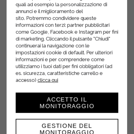
quali ad esempio la personalizzazione di
préalablement.
annunci e il miglioramento del
sito. Potremmo condividere queste
Continuez à former d'autres couches
informazioni con terzi: partner pubblicitari
jusqu'à épuisement des ingrédients.
come Google, Facebook e Instagram per fini
Terminez les lasagnes par une
di marketing. Cliccando il pulsante "Chiudi"
continuerai la navigazione con le
couche de béchamel Sterilgarda et
impostazioni cookie di default. Per ulteriori
une généreuse pincée de parmesan.
informazioni e per comprendere come
Transférez le plat dans un four
utilizziamo i tuoi dati per fini obbligatori (ad
es. sicurezza, caratteristiche carrello e
préchauffé à 180°C et laissez cuire
accesso)
clicca qui
pendant environ 30 minutes, jusqu'à
ce que les lasagnes aient une croûte
légèrement dorée.
ACCETTO IL
MONITORAGGIO
GESTIONE DEL
MONITORAGGIO