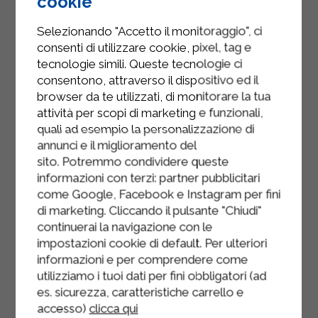
cookie
consistance souhaitée.
Selezionando "Accetto il monitoraggio", ci
Transférer la glace dans un grand
consenti di utilizzare cookie, pixel, tag e
récipient bas, couvrir d'un film
tecnologie simili. Queste tecnologie ci
consentono, attraverso il dispositivo ed il
alimentaire et conserver au
browser da te utilizzati, di monitorare la tua
congélateur pendant au moins 2
attività per scopi di marketing e funzionali,
heures. Sortir la glace 10 minutes
quali ad esempio la personalizzazione di
avant de servir et la disposer dans
annunci e il miglioramento del
les coupes, en décorant de tranches
sito. Potremmo condividere queste
de pêche fraîche.
informazioni con terzi: partner pubblicitari
come Google, Facebook e Instagram per fini
di marketing. Cliccando il pulsante "Chiudi"
continuerai la navigazione con le
impostazioni cookie di default. Per ulteriori
informazioni e per comprendere come
utilizziamo i tuoi dati per fini obbligatori (ad
es. sicurezza, caratteristiche carrello e
accesso)
clicca qui