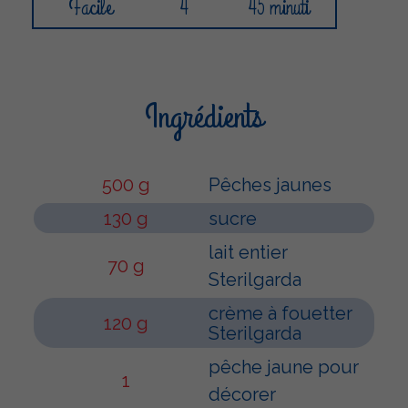
Facile
4
45 minuti
Ingrédients
500 g
Pêches jaunes
130 g
sucre
lait entier
70 g
Sterilgarda
crème à fouetter
120 g
Sterilgarda
pêche jaune pour
1
décorer