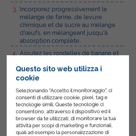
Incorporez progressivement le
mélange de farine, de levure
chimique et de sucre au mélange
d'œufs, en mélangeant jusqu'à
absorption complète.
Ajoutez les rondelles de banane et
les pépites de chocolat noir à la pâte,
Questo sito web utilizza i
en en gardant une portion à
saupoudrer sur le dessus.
cookie
Graissez et farinez un moule à
Selezionando "Accetto il monitoraggio", ci
gâteau de 20 cm de diamètre (de
consenti di utilizzare cookie, pixel, tag e
tecnologie simili. Queste tecnologie ci
préférence un moule à charnière).
consentono, attraverso il dispositivo ed il
Versez la pâte dans le moule à
browser da te utilizzati, di monitorare la tua
gâteau, parsemez de rondelles de
attività per scopi di marketing e funzionali,
quali ad esempio la personalizzazione di
banane et de la moitié des morceaux