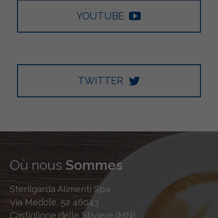
YOUTUBE
TWITTER
Où nous
Sommes
Sterilgarda Alimenti Spa
Via Medole, 52 46043
Castiglione delle Stiviere (MN)