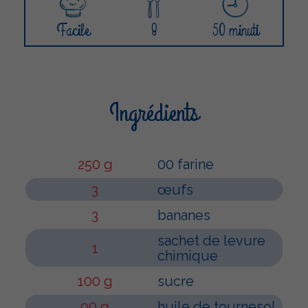
Facile
8
50 minuti
Ingrédients
250 g
00 farine
3
œufs
3
bananes
sachet de levure
1
chimique
100 g
sucre
90 g
huile de tournesol