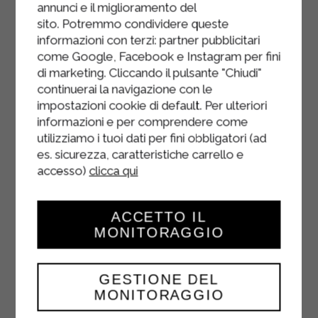
annunci e il miglioramento del
de chocolat réservés.
sito. Potremmo condividere queste
Préchauffez le four à 180 °C et faites
informazioni con terzi: partner pubblicitari
come Google, Facebook e Instagram per fini
cuire le gâteau pendant 10 minutes.
di marketing. Cliccando il pulsante "Chiudi"
Réduisez la température à 160 °C et
continuerai la navigazione con le
poursuivez la cuisson pendant 35 à
impostazioni cookie di default. Per ulteriori
40 minutes.
informazioni e per comprendere come
utilizziamo i tuoi dati per fini obbligatori (ad
Vérifiez la cuisson avec un cure-
es. sicurezza, caratteristiche carrello e
dent : s’il ressort propre, le gâteau
accesso)
clicca qui
est cuit. Laissez-le refroidir avant de
le démouler et parsemez-le du reste
ACCETTO IL
des pépites de chocolat.
MONITORAGGIO
GESTIONE DEL
MONITORAGGIO