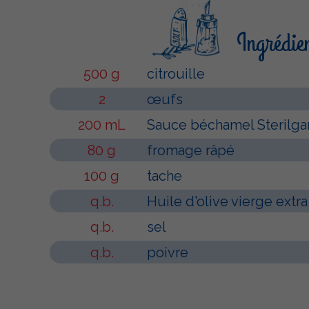
Ingrédie
500 g
citrouille
2
œufs
200 mL
Sauce béchamel Sterilga
80 g
fromage râpé
100 g
tache
q.b.
Huile d'olive vierge extra
q.b.
sel
q.b.
poivre