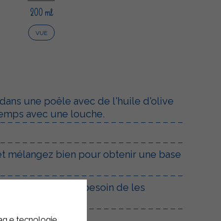
200 ml
VUE
s dans une poêle avec de l'huile d'olive
 temps avec une louche.
 et mélangez bien pour obtenir une base
inium (sans avoir besoin de les
sser les bords.
tag e tecnologie