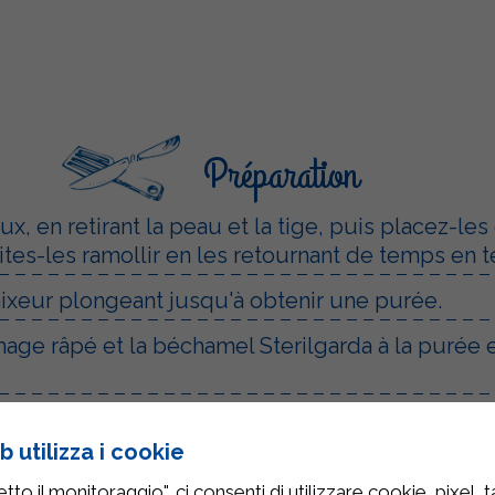
Préparation
x, en retirant la peau et la tige, puis placez-le
faites-les ramollir en les retournant de temps en
mixeur plongeant jusqu'à obtenir une purée.
mage râpé et la béchamel Sterilgarda à la purée
fumé à l'intérieur des moules à muffins en alum
 utilizza i cookie
 à l'aide d'une cuillère en veillant à ne pas dépa
to il monitoraggio", ci consenti di utilizzare cookie, pixel, 