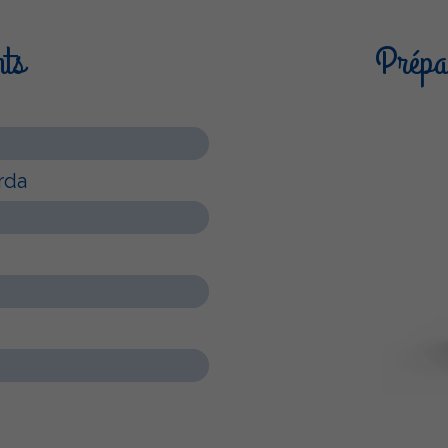
nts
Prépar
rda