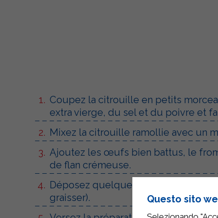
Coupez la citrouille en petits morceau
extra vierge, du sel et du poivre et 
Mixez la citrouille ramollie avec un 
Ajoutez les œufs bien battus, le fro
de flan crémeuse.
Déposez quelques tranches de speck 
graisser).
Questo sito web
Versez la préparation dans les moules
Selezionando "Accet