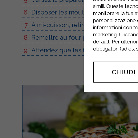
simili. Queste tecno
Disposer les moules sur une plaque d
monitorare la tua at
personalizzazione 
A mi-cuisson, retirez du four et rec
informazioni con te
marketing. Cliccand
Remettre au four pendant encore 2 min
default. Per ulterio
obbligatori (ad es.
Attendez que les flans refroidissent,
CHIUDI