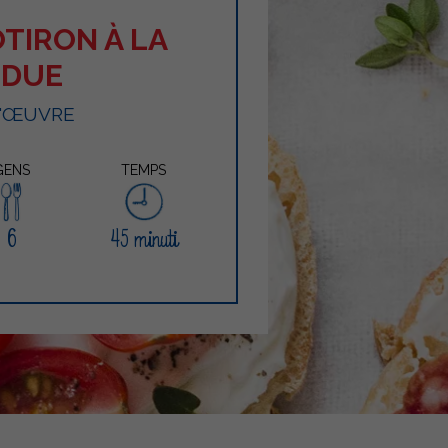
OTIRON À LA
NDUE
D'ŒUVRE
GENS
TEMPS
6
45 minuti