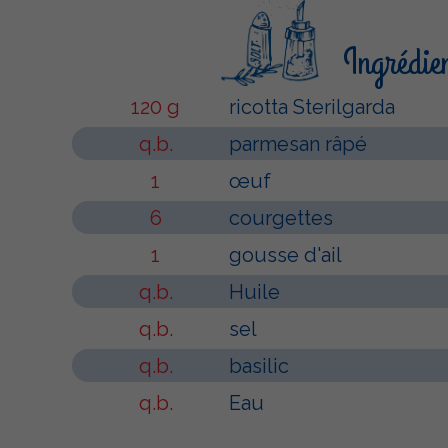
Ingrédie
120 g
ricotta Sterilgarda
q.b.
parmesan râpé
1
œuf
6
courgettes
1
gousse d'ail
q.b.
Huile
q.b.
sel
q.b.
basilic
q.b.
Eau