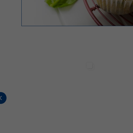
Sterilgarda Alimenti
Sterilgarda Alimenti
2
0
0
447
1
2