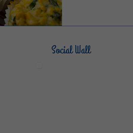
Social Wall
Sterilgarda Alimenti
Steri
499
13
6
80