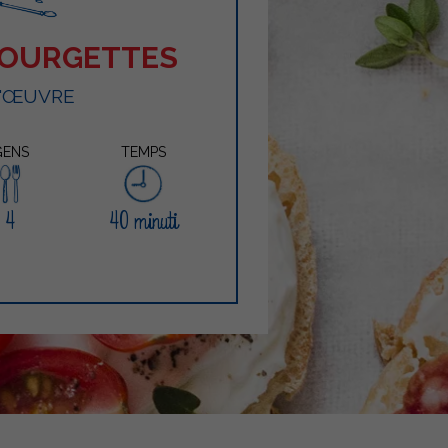
COURGETTES
D'ŒUVRE
GENS
TEMPS
4
40 minuti