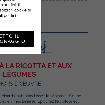
 per fini di
stazioni cookie di
i per fini
ETTO IL
TORAGGIO
À LA RICOTTA ET AUX
LÉGUMES
HORS D'ŒUVRE
 épinards, puis blanchissez les épinards. Coupez
hio en fines lanières. Épluchez l'échalote et ...