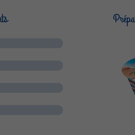
nts
Prépar