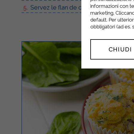
informazioni con te
Servez le flan de courgettes chaud.
marketing. Cliccand
default. Per ulterio
obbligatori (ad es.
CHIUDI