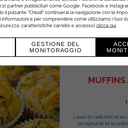
rzi: partner pubblicitari come Google, Facebook e Instagram
o il pulsante "Chiudi" continuerai la navigazione con le impo
ri informazioni e per comprendere come utilizziamo i tuoi dat
 sicurezza, caratteristiche carrello e accesso)
clicca qui
GESTIONE DEL
ACC
MONITORAGGIO
MONI
MUFFINS 
Lavez le radicchio et les
les épinards et le radicc