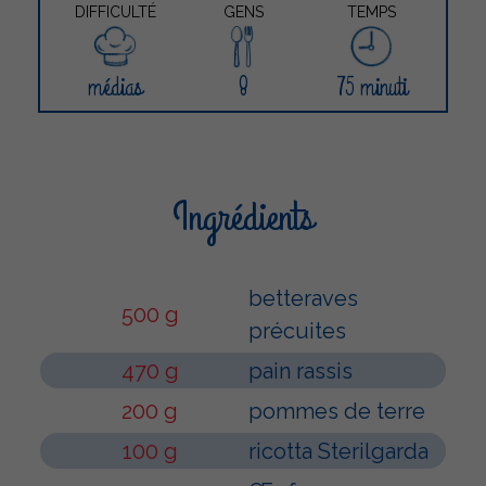
DIFFICULTÉ
GENS
TEMPS
médias
8
75 minuti
Ingrédients
betteraves
500 g
précuites
470 g
pain rassis
200 g
pommes de terre
100 g
ricotta Sterilgarda