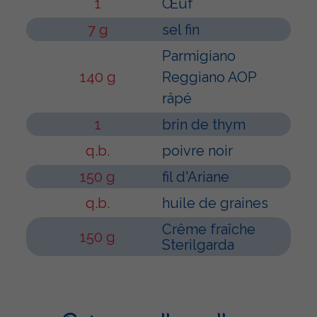
1
Œuf
7 g
sel fin
Parmigiano
140 g
Reggiano AOP
râpé
1
brin de thym
q.b.
poivre noir
150 g
fil d'Ariane
q.b.
huile de graines
Crême fraîche
150 g
Sterilgarda