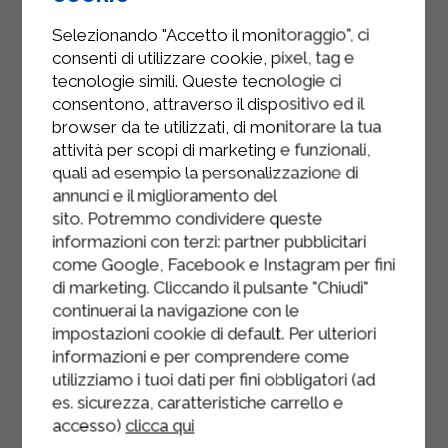
ajoutez le poivre noir et le thym.
Selezionando "Accetto il monitoraggio", ci
consenti di utilizzare cookie, pixel, tag e
Prélevez 50 g de pâte à l'aide d'une
tecnologie simili. Queste tecnologie ci
cuillère et formez des quenelles
consentono, attraverso il dispositivo ed il
avec une autre cuillère. Roulez-les
browser da te utilizzati, di monitorare la tua
ensuite dans la chapelure et
attività per scopi di marketing e funzionali,
déposez-les progressivement sur
quali ad esempio la personalizzazione di
une plaque.
annunci e il miglioramento del
sito. Potremmo condividere queste
Versez une bonne quantité d'huile
informazioni con terzi: partner pubblicitari
de pépins dans une poêle et faites-
come Google, Facebook e Instagram per fini
la chauffer jusqu'à ce qu'elle
di marketing. Cliccando il pulsante "Chiudi"
atteigne une température de 140 à
continuerai la navigazione con le
150 °C. Une fois l'huile à la bonne
impostazioni cookie di default. Per ulteriori
informazioni e per comprendere come
température, ajoutez quelques
utilizziamo i tuoi dati per fini obbligatori (ad
morceaux à la fois et faites-les dorer
es. sicurezza, caratteristiche carrello e
(environ deux minutes). Égouttez-les
accesso)
clicca qui
sur du papier absorbant.