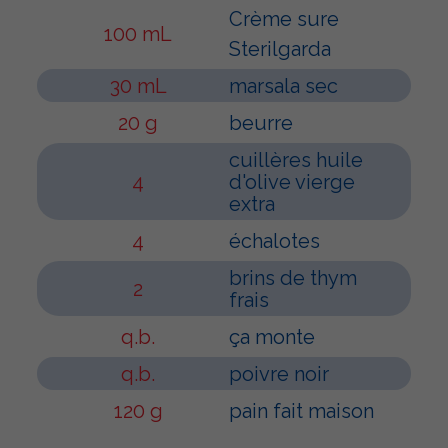
Crème sure
100 mL
Sterilgarda
30 mL
marsala sec
20 g
beurre
cuillères huile
4
d'olive vierge
extra
4
échalotes
brins de thym
2
frais
q.b.
ça monte
q.b.
poivre noir
120 g
pain fait maison