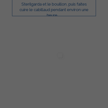
Sterilgarda et le bouillon, puis faites
cuire le cabillaud pendant environ une
heure. ...
ilgarda Alimenti
Sterilgarda Alimenti
63
24
2
502
1
2