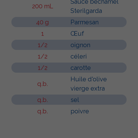
Sauce béchamel
200 mL
Sterilgarda
40 g
Parmesan
1
Œuf
1/2
oignon
1/2
céleri
1/2
carotte
Huile d'olive
q.b.
vierge extra
q.b.
sel
q.b.
poivre