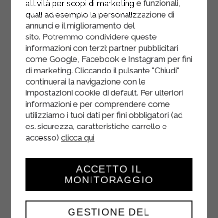
attività per scopi di marketing e funzionali,
Une fois la sauce prête, ajoutez la
quali ad esempio la personalizzazione di
béchamel Sterilgarda et mélangez.
annunci e il miglioramento del
Étalez une couche de sauce dans un
sito. Potremmo condividere queste
informazioni con terzi: partner pubblicitari
plat à gratin et garnissez les
come Google, Facebook e Instagram per fini
coquilles de la farce à la ricotta et
di marketing. Cliccando il pulsante "Chiudi"
aux épinards.
continuerai la navigazione con le
impostazioni cookie di default. Per ulteriori
Disposez les conchiglioni dans un
informazioni e per comprendere come
plat à gratin, nappez-les de sauce et
utilizziamo i tuoi dati per fini obbligatori (ad
parsemez de parmesan râpé.
es. sicurezza, caratteristiche carrello e
Enfournez dans un four préchauffé à
accesso)
clicca qui
200 °C (thermostat 6) pendant environ
20 minutes.
ACCETTO IL
Servez les coquilles de ricotta et
MONITORAGGIO
d'épinards encore chaudes.
GESTIONE DEL