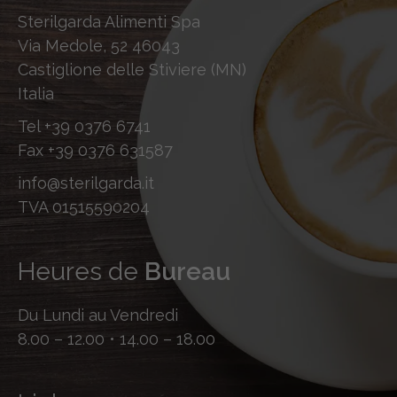
Sterilgarda Alimenti Spa
Via Medole, 52 46043
Castiglione delle Stiviere (MN)
Italia
Tel
+39 0376 6741
Fax
+39 0376 631587
info@sterilgarda.it
TVA 01515590204
Heures de
Bureau
Du Lundi au Vendredi
8.00 – 12.00 • 14.00 – 18.00