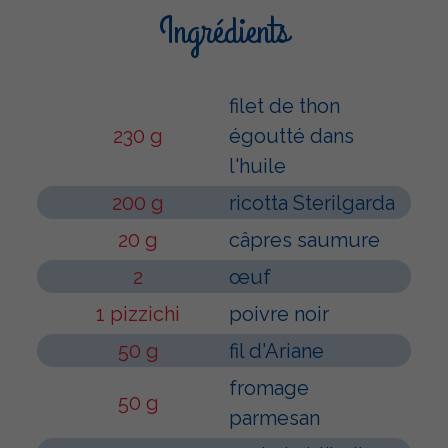
Ingrédients
filet de thon
230 g
égoutté dans
l'huile
200 g
ricotta Sterilgarda
20 g
câpres saumure
2
œuf
1 pizzichi
poivre noir
50 g
fil d'Ariane
fromage
50 g
parmesan