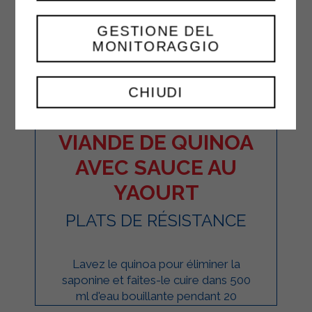
GESTIONE DEL
MONITORAGGIO
CHIUDI
BOULETTES DE
VIANDE DE QUINOA
AVEC SAUCE AU
YAOURT
PLATS DE RÉSISTANCE
Lavez le quinoa pour éliminer la
saponine et faites-le cuire dans 500
ml d'eau bouillante pendant 20
minutes ; égouttez-le et laissez-le