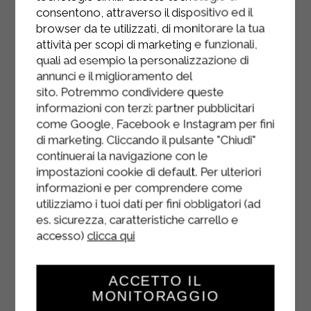
Terminez la cuisson lorsqu'elles sont
consentono, attraverso il dispositivo ed il
bien dorées. Laissez-les reposer sur
browser da te utilizzati, di monitorare la tua
du papier absorbant avant de servir.
attività per scopi di marketing e funzionali,
quali ad esempio la personalizzazione di
annunci e il miglioramento del
sito. Potremmo condividere queste
informazioni con terzi: partner pubblicitari
come Google, Facebook e Instagram per fini
di marketing. Cliccando il pulsante "Chiudi"
continuerai la navigazione con le
impostazioni cookie di default. Per ulteriori
informazioni e per comprendere come
utilizziamo i tuoi dati per fini obbligatori (ad
es. sicurezza, caratteristiche carrello e
accesso)
clicca qui
ACCETTO IL
MONITORAGGIO