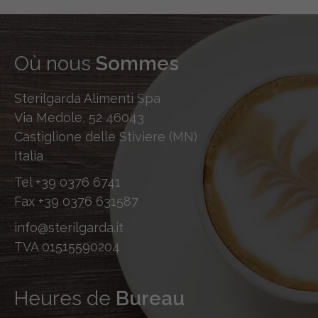
Où nous
Sommes
Sterilgarda Alimenti Spa
Via Medole, 52 46043
Castiglione delle Stiviere (MN)
Italia
Tel
+39 0376 6741
Fax
+39 0376 631587
info@sterilgarda.it
TVA 01515590204
Heures de
Bureau