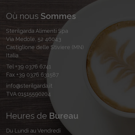
Où nous
Sommes
Sterilgarda Alimenti Spa
Via Medole, 52 46043
Castiglione delle Stiviere (MN)
Italia
Tel
+39 0376 6741
Fax
+39 0376 631587
info@sterilgarda.it
TVA 01515590204
Heures de
Bureau
Du Lundi au Vendredi