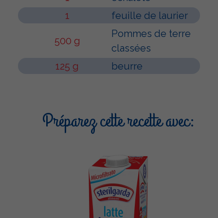
1
feuille de laurier
Pommes de terre
500 g
classées
125 g
beurre
Préparez cette recette avec: