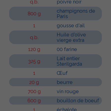
q.b.
poivre noir
champignons de
800 g
Paris
1
gousse d'ail
Huile d'olive
q.b.
vierge extra
120 g
00 farine
Lait entier
325 g
Sterilgarda
1
Œuf
20 g
beurre
700 g
vin rouge
600 g
bouillon de boeuf
1
échalote