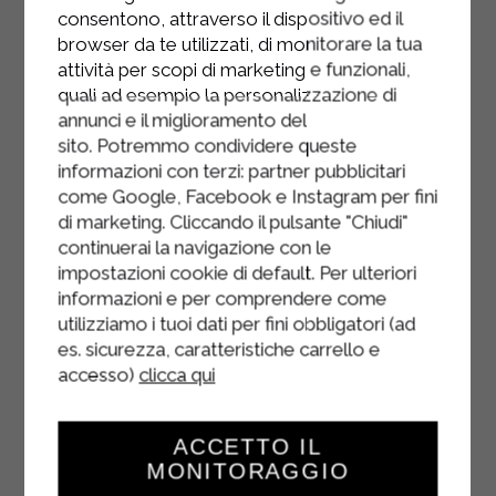
consentono, attraverso il dispositivo ed il
Remuez la pâte à crêpes pour la
browser da te utilizzati, di monitorare la tua
réhydrater. Beurrez une poêle
attività per scopi di marketing e funzionali,
quali ad esempio la personalizzazione di
antiadhésive et, une fois chaude,
annunci e il miglioramento del
versez-y une louche de pâte. Faites
sito. Potremmo condividere queste
tourner la poêle pour que la pâte
informazioni con terzi: partner pubblicitari
recouvre tout le fond.
come Google, Facebook e Instagram per fini
di marketing. Cliccando il pulsante "Chiudi"
Faites cuire la crêpe pendant une
continuerai la navigazione con le
minute à feu moyen-doux ; dès que
impostazioni cookie di default. Per ulteriori
les bords commencent à se
informazioni e per comprendere come
détacher, retournez-la et faites cuire
utilizziamo i tuoi dati per fini obbligatori (ad
l’autre côté. Répétez l’opération
es. sicurezza, caratteristiche carrello e
jusqu’à épuisement de la pâte ; vous
accesso)
clicca qui
obtiendrez ainsi 4 crêpes.
Une fois le filet reposé, disposez les
ACCETTO IL
MONITORAGGIO
crêpes sur une feuille de film