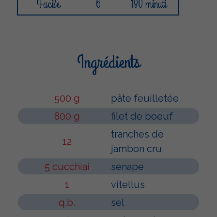
Facile
6
180 minuti
Ingrédients
500 g
pâte feuilletée
800 g
filet de boeuf
tranches de
12
jambon cru
5 cucchiai
senape
1
vitellus
q.b.
sel