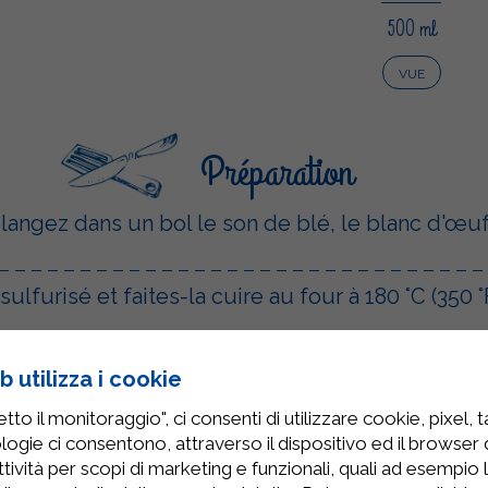
500 ml
VUE
Préparation
langez dans un bol le son de blé, le blanc d'œuf
ulfurisé et faites-la cuire au four à 180 °C (350 
pour les barres : faites chauffer le lait demi-éc
 utilizza i cookie
to il monitoraggio", ci consenti di utilizzare cookie, pixel, 
 la poudre de cacao amer et le mélange de lait
logie ci consentono, attraverso il dispositivo ed il browser da
tività per scopi di marketing e funzionali, quali ad esempio 
e des barres et laissez reposer le tout au réfri