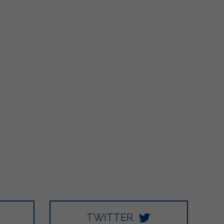
5
66
6
1K
48
27
TWITTER