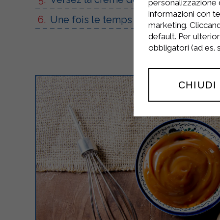
personalizzazione 
informazioni con te
Une fois le temps nécessaire écoulé,
marketing. Cliccand
default. Per ulterio
obbligatori (ad es.
CHIUDI