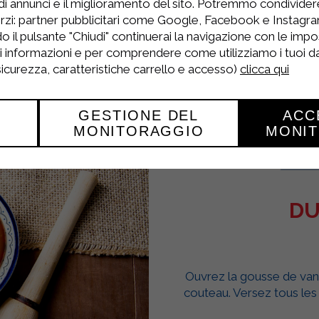
di annunci e il miglioramento del sito. Potremmo condivide
rzi: partner pubblicitari come Google, Facebook e Instagram
 sortez le gâteau du réfrigérateur et coupez-le 
o il pulsante "Chiudi" continuerai la navigazione con le impo
ri informazioni e per comprendere come utilizziamo i tuoi dat
 sicurezza, caratteristiche carrello e accesso)
clicca qui
GESTIONE DEL
ACC
MONITORAGGIO
MONI
DU
Ouvrez la gousse de vanill
couteau. Versez tous les in