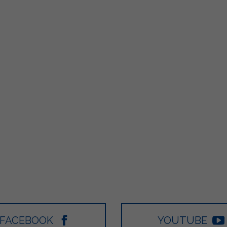
499
13
6
80
FACEBOOK
YOUTUBE