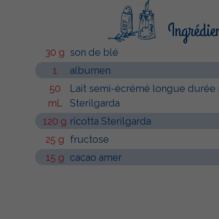
Ingrédie
30 g
son de blé
1
albumen
50
Lait semi-écrémé longue durée 
mL
Sterilgarda
120 g
ricotta Sterilgarda
25 g
fructose
15 g
cacao amer