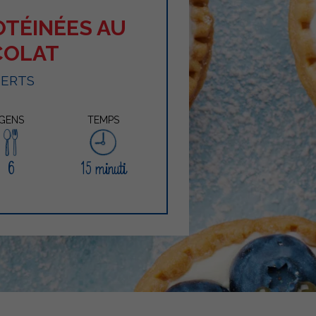
OTÉINÉES AU
COLAT
SERTS
GENS
TEMPS
6
15 minuti