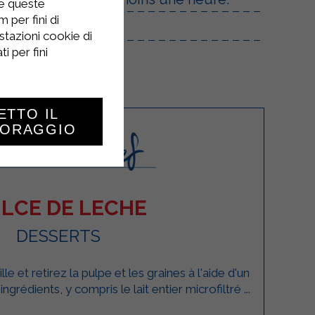
re queste
 per fini di
en barres.
stazioni cookie di
i per fini
ETTO IL
TORAGGIO
LCE DE LECHE
DESSERTS
e et retirez la pulpe et les graines à l'aide d'un
grédients, y compris le lait entier microfiltré ...