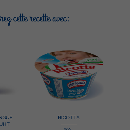
ez cette recette avec:
ONGUE
RICOTTA
 UHT