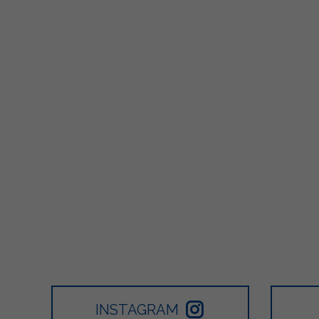
563
24
2
502
1
2
INSTAGRAM