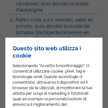
s'évaporer, puis ajoutez la pulpe
d'aubergine.
Faites cuire 4 à 5 minutes, salez et
poivrez, puis ajoutez la purée de
tomates Sterilgarda (réservez-en
environ 30 g) et les feuilles de
basilic. Retirez du feu.
Questo sito web utilizza i
Coupez le pain rassis en petits
cookie
morceaux et mixez-le au blender.
Selezionando "Accetto il monitoraggio", ci
Râpez le fromage caciocavallo avec
consenti di utilizzare cookie, pixel, tag e
tecnologie simili. Queste tecnologie ci
une râpe à gros trous. Ajoutez la
consentono, attraverso il dispositivo ed il
chapelure et le fromage dans la
browser da te utilizzati, di monitorare la tua
poêle et mélangez.
attività per scopi di marketing e funzionali,
quali ad esempio la personalizzazione di
Disposez maintenant les aubergines
annunci e il miglioramento del
dans un plat allant au four, huilez-les,