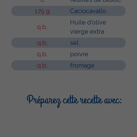
175 g
Caciocavallo
Huile d'olive
q.b.
vierge extra
q.b.
sel
q.b.
poivre
q.b.
fromage
Préparez cette recette avec: