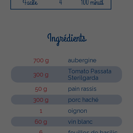
Facile
4
100 minuti
Ingrédients
700 g
aubergine
Tomato Passata
300 g
Sterilgarda
50 g
pain rassis
300 g
porc haché
1
oignon
60 g
vin blanc
6
feuilles de basilic