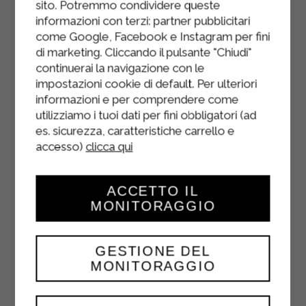
sito. Potremmo condividere queste
salez-les et farcissez-les avec la
informazioni con terzi: partner pubblicitari
préparation.
come Google, Facebook e Instagram per fini
di marketing. Cliccando il pulsante "Chiudi"
Étalez la purée de tomates
continuerai la navigazione con le
Sterilgarda réservée sur le dessus,
impostazioni cookie di default. Per ulteriori
arrosez d'huile et faites cuire au four
informazioni e per comprendere come
statique préchauffé à 200° pendant
utilizziamo i tuoi dati per fini obbligatori (ad
30 minutes.
es. sicurezza, caratteristiche carrello e
accesso)
clicca qui
Une fois la cuisson terminée, servez
les aubergines farcies bien chaudes.
ACCETTO IL
MONITORAGGIO
GESTIONE DEL
MONITORAGGIO