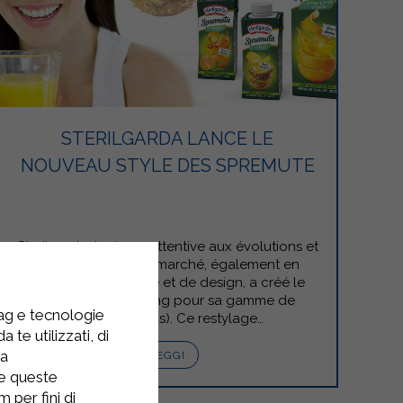
STERILGARDA LANCE LE
NOUVEAU STYLE DES SPREMUTE
Sterilgarda, toujours attentive aux évolutions et
aux tendances du marché, également en
matière d’esthétique et de design, a créé le
nouveau packaging pour sa gamme de
tag e tecnologie
SPREMUTE (jus). Ce restylage…
 te utilizzati, di
la
LEGGI
re queste
 per fini di