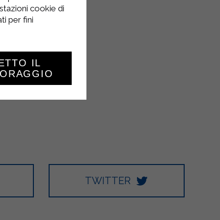
stazioni cookie di
i per fini
ETTO IL
TORAGGIO
TWITTER