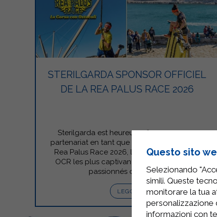
STERILGARDA SPONSOR OFFICIEL
DE LA REA PALUS RACE 2026
Sterilgarda est heureuse d’annoncer son
partenariat en tant que sponsor officiel de la
Questo sito web
Rea Palus Race 2026, l’un des événements
OCR les plus captivants d’Italie, dédié aux
Selezionando "Accet
passionnés de sports…
simili. Queste tecno
monitorare la tua at
LEGGI
personalizzazione 
informazioni con te