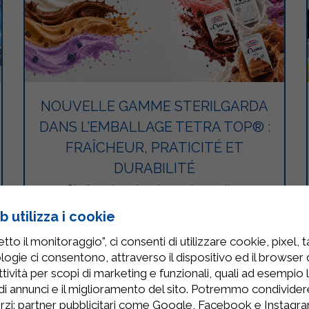
NOUVELLE GAMME STERILGARDA
DANS L’EMBALLAGE TETRA TOP® :
FRAÎCHEUR, PRATICITÉ ET
DURABILITÉ
Sterilgarda présente une innovation
importante dans le monde des produits frais:
 utilizza i cookie
une nouvelle gamme de crèmes dessert,
yaourts et kéfirs à la cuillère, proposée dans un
to il monitoraggio", ci consenti di utilizzare cookie, pixel, 
emballage innovant qui associe…
logie ci consentono, attraverso il dispositivo ed il browser da
tività per scopi di marketing e funzionali, quali ad esempio 
LEGGI
di annunci e il miglioramento del sito. Potremmo condivide
rzi: partner pubblicitari come Google, Facebook e Instagram