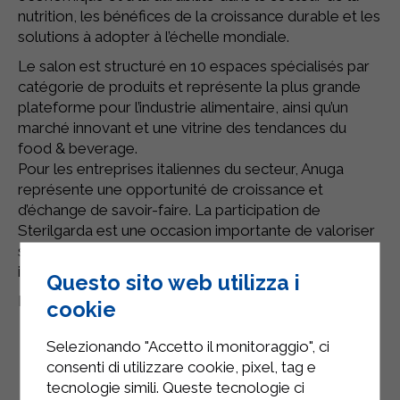
nutrition, les bénéfices de la croissance durable et les
solutions à adopter à l’échelle mondiale.
Le salon est structuré en 10 espaces spécialisés par
catégorie de produits et représente la plus grande
plateforme pour l’industrie alimentaire, ainsi qu’un
marché innovant et une vitrine des tendances du
food & beverage.
Pour les entreprises italiennes du secteur, Anuga
représente une opportunité de croissance et
d’échange de savoir-faire. La participation de
Sterilgarda est une occasion importante de valoriser
ses produits de haute qualité sur la scène
internationale.
Questo sito web utilizza i
Nous vous attendons —
HALL 10.1 STAND C009
!
cookie
Selezionando "Accetto il monitoraggio", ci
consenti di utilizzare cookie, pixel, tag e
tecnologie simili. Queste tecnologie ci