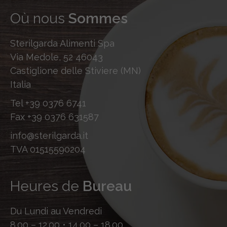
Où nous
Sommes
Sterilgarda Alimenti Spa
Via Medole, 52 46043
Castiglione delle Stiviere (MN)
Italia
Tel
+39 0376 6741
Fax
+39 0376 631587
info@sterilgarda.it
TVA 01515590204
Heures de
Bureau
Du Lundi au Vendredi
8.00 – 12.00 • 14.00 – 18.00