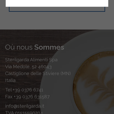
TWITTER
Où nous
Sommes
Sterilgarda Alimenti Spa
Via Medole, 52 46043
Castiglione delle Stiviere (MN)
Italia
Tel
+39 0376 6741
Fax
+39 0376 631587
info@sterilgarda.it
TVA 01515590204