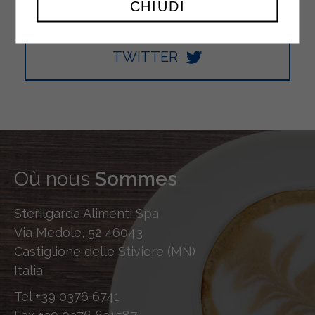
CHIUDI
TWITTER
Où nous
Sommes
Sterilgarda Alimenti Spa
Via Medole, 52 46043
Castiglione delle Stiviere (MN)
Italia
Tel
+39 0376 6741