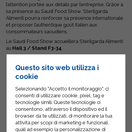
l’attention portée aux détails par l’entreprise. Grâce à
sa présence au Saudi Food Show, Sterilgarda
Alimenti pourra renforcer sa présence internationale
et proposer l’authentique goût italien aux
consommateurs saoudiens.
Le Saudi Food Show accueillera Sterilgarda Alimenti
au
Hall 3 / Stand F3-34
.
Questo sito web utilizza i
cookie
Selezionando "Accetto il monitoraggio", ci
consenti di utilizzare cookie, pixel, tag e
tecnologie simili. Queste tecnologie ci
consentono, attraverso il dispositivo ed il
browser da te utilizzati, di monitorare la tua
attività per scopi di marketing e funzionali,
quali ad esempio la personalizzazione di