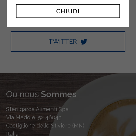
YOUTUBE
CHIUDI
TWITTER
Où nous
Sommes
Sterilgarda Alimenti Spa
Via Medole, 52 46043
Castiglione delle Stiviere (MN)
Italia