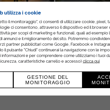
 utilizza i cookie
to il monitoraggio", ci consenti di utilizzare cookie, pixel, 
logie ci consentono, attraverso il dispositivo ed il browser da
ifex – Anuga Asia 2024
, le salon organisé chaque anné
tività per scopi di marketing e funzionali, quali ad esempio 
nternationaux du secteur F&B.
di annunci e il miglioramento del sito. Potremmo condivide
rzi: partner pubblicitari come Google, Facebook e Instagram
 provenant de plus de 45 pays, Thaifex mettra en avant les
o il pulsante "Chiudi" continuerai la navigazione con le impo
mportants salons Food & Beverage d’Asie-Pacifique.
ri informazioni e per comprendere come utilizziamo i tuoi dat
t spécialisés en un seul grand événement. Grâce à ces 11 s
 sicurezza, caratteristiche carrello e accesso)
clicca qui
ur les exposants comme pour les visiteurs de l’industrie ag
re en valeur ses produits de haute qualité sur la scène inte
GESTIONE DEL
ACC
 08 / Stand 8-X35
.
MONITORAGGIO
MONI