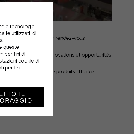
tag e tecnologie
 te utilizzati, di
e à Bangkok et devenu un rendez-vous
la
re queste
 per fini di
 dernières tendances, innovations et opportunités
stazioni cookie di
i per fini
ections par catégorie de produits, Thaifex
roalimentaire mondiale.
rnationale.
ETTO IL
TORAGGIO