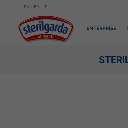
EN
FR
IT
ENTERPRISE
STERI