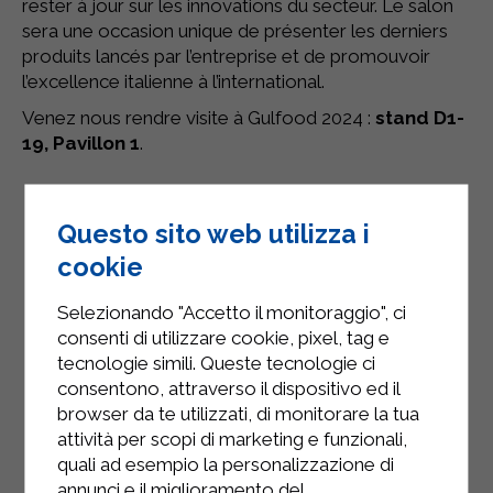
rester à jour sur les innovations du secteur. Le salon
sera une occasion unique de présenter les derniers
produits lancés par l’entreprise et de promouvoir
l’excellence italienne à l’international.
Venez nous rendre visite à Gulfood 2024 :
stand D1-
19, Pavillon 1
.
Questo sito web utilizza i
cookie
Selezionando "Accetto il monitoraggio", ci
consenti di utilizzare cookie, pixel, tag e
tecnologie simili. Queste tecnologie ci
consentono, attraverso il dispositivo ed il
browser da te utilizzati, di monitorare la tua
attività per scopi di marketing e funzionali,
quali ad esempio la personalizzazione di
annunci e il miglioramento del