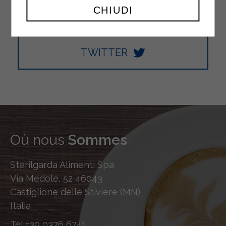
CHIUDI
TWITTER
Où nous
Sommes
Sterilgarda Alimenti Spa
Via Medole, 52 46043
Castiglione delle Stiviere (MN)
Italia
Tel
+39 0376 6741