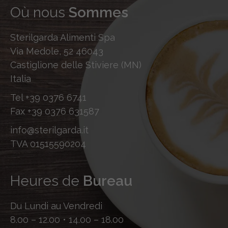
Où nous
Sommes
Sterilgarda Alimenti Spa
Via Medole, 52 46043
Castiglione delle Stiviere (MN)
Italia
Tel
+39 0376 6741
Fax
+39 0376 631587
info@sterilgarda.it
TVA 01515590204
Heures de
Bureau
Du Lundi au Vendredi
8.00 – 12.00 • 14.00 – 18.00