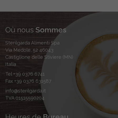
Où nous
Sommes
Sterilgarda Alimenti Spa
Via Medole, 52 46043
Castiglione delle Stiviere (MN)
Italia
Tel
+39 0376 6741
Fax
+39 0376 631587
info@sterilgarda.it
TVA 01515590204
Heures de
Bureau