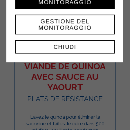
MONITORAGGIO
GESTIONE DEL
MONITORAGGIO
CHIUDI
BOULETTES DE
VIANDE DE QUINOA
AVEC SAUCE AU
YAOURT
PLATS DE RÉSISTANCE
Lavez le quinoa pour éliminer la
saponine et faites-le cuire dans 500