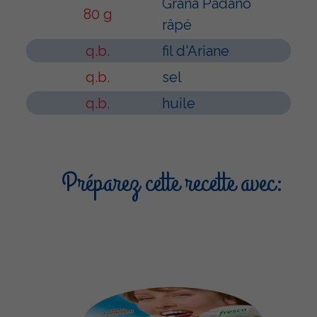
Grana Padano
80 g
râpé
q.b.
fil d'Ariane
q.b.
sel
q.b.
huile
Préparez cette recette avec: