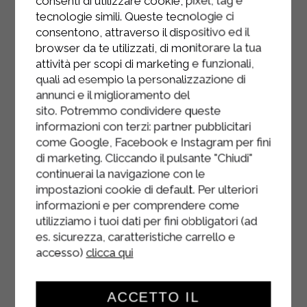
consenti di utilizzare cookie, pixel, tag e
tecnologie simili. Queste tecnologie ci
Les fleurs de courgette farcies à la
consentono, attraverso il dispositivo ed il
ricotta peuvent être consommées
browser da te utilizzati, di monitorare la tua
aussi bien chaudes que froides.
attività per scopi di marketing e funzionali,
quali ad esempio la personalizzazione di
annunci e il miglioramento del
sito. Potremmo condividere queste
informazioni con terzi: partner pubblicitari
come Google, Facebook e Instagram per fini
di marketing. Cliccando il pulsante "Chiudi"
continuerai la navigazione con le
impostazioni cookie di default. Per ulteriori
informazioni e per comprendere come
utilizziamo i tuoi dati per fini obbligatori (ad
es. sicurezza, caratteristiche carrello e
accesso)
clicca qui
ACCETTO IL