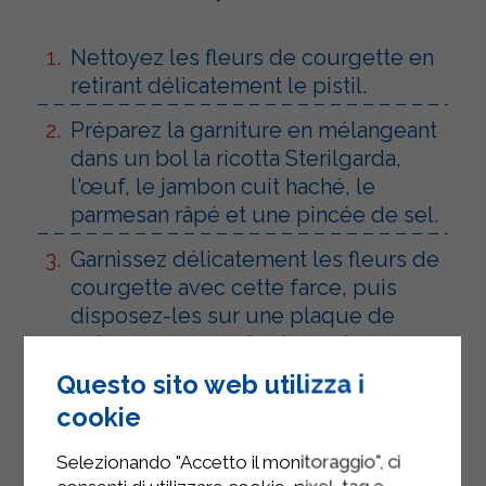
Nettoyez les fleurs de courgette en
retirant délicatement le pistil.
Préparez la garniture en mélangeant
dans un bol la ricotta Sterilgarda,
l'œuf, le jambon cuit haché, le
parmesan râpé et une pincée de sel.
Garnissez délicatement les fleurs de
courgette avec cette farce, puis
disposez-les sur une plaque de
cuisson recouverte de papier
sulfurisé et arrosez-les d'un filet
Questo sito web utilizza i
d'huile.
cookie
Saupoudrer de chapelure et cuire au
Selezionando "Accetto il monitoraggio", ci
four à 180°C pendant 15 minutes.